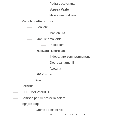
Pudra decoloranta
Vopsea Pastel
Masca nuantatoare
Manichiura/Pedichiura
Exfoliere
Manichiura
Granule emoliente
Pedichiura
Dizolvanti/ Degresanti
Indepartare semi-permanent
Degresant unghii
Acetona
DIP Powder
Kituri
Branduri
CELE MAI VANDUTE
Sampon pentru protectia solara
Ingrijire corp
Creme de maini / corp