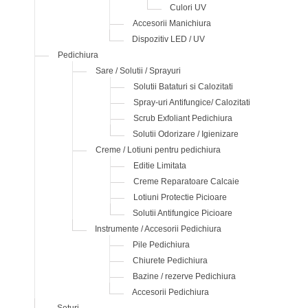
Culori UV
Accesorii Manichiura
Dispozitiv LED / UV
Pedichiura
Sare / Solutii / Sprayuri
Solutii Bataturi si Calozitati
Spray-uri Antifungice/ Calozitati
Scrub Exfoliant Pedichiura
Solutii Odorizare / Igienizare
Creme / Lotiuni pentru pedichiura
Editie Limitata
Creme Reparatoare Calcaie
Lotiuni Protectie Picioare
Solutii Antifungice Picioare
Instrumente / Accesorii Pedichiura
Pile Pedichiura
Chiurete Pedichiura
Bazine / rezerve Pedichiura
Accesorii Pedichiura
Seturi