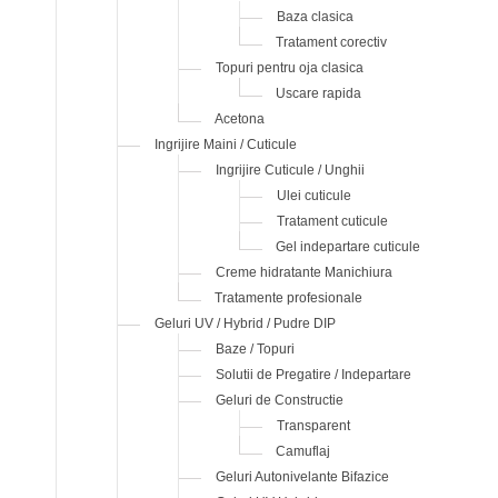
Baza clasica
Tratament corectiv
Topuri pentru oja clasica
Uscare rapida
Acetona
Ingrijire Maini / Cuticule
Ingrijire Cuticule / Unghii
Ulei cuticule
Tratament cuticule
Gel indepartare cuticule
Creme hidratante Manichiura
Tratamente profesionale
Geluri UV / Hybrid / Pudre DIP
Baze / Topuri
Solutii de Pregatire / Indepartare
Geluri de Constructie
Transparent
Camuflaj
Geluri Autonivelante Bifazice