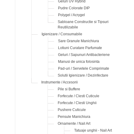
Geluri UV Hybrid
Pudre Colorate DIP
Polygel / Acrygel
Sabloane Constructie si Tipsuri
Reutilizabile
Igienizare / Consumabile
Sare Granule Manichiura
Lotiuni Curatare Parfumate
Geluri / Sapunuri Antibacteriene
Manusi de unica folosinta
Pad-uri / Servetele Comprimate
Solutii Igienizare / Dezinfectare
Instrumente / Accesorii
Pile si Buffere
Forfecute / Clesti Cuticule
Forfecute / Clesti Unghii
Pushere Cuticule
Pensule Manichiura
Ornamente / Nail Art
Tatuaje unghii - Nail Art