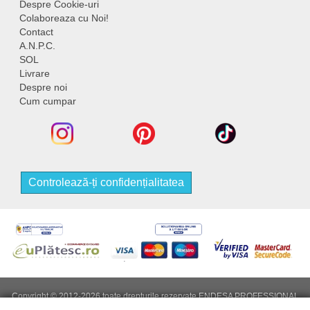
Despre Cookie-uri
Colaboreaza cu Noi!
Contact
A.N.P.C.
SOL
Livrare
Despre noi
Cum cumpar
Controlează-ți confidențialitatea
Copyright © 2012-2026 toate drepturile rezervate ENDESA PROFESSIONAL
S.R.L, CUI (cod fiscal): RO53150874, Nr. Reg. Com: J2025099087006