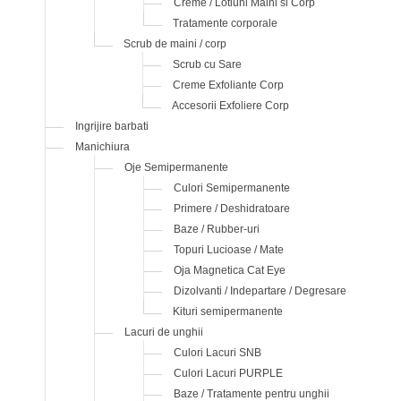
Creme / Lotiuni Maini si Corp
Tratamente corporale
Scrub de maini / corp
Scrub cu Sare
Creme Exfoliante Corp
Accesorii Exfoliere Corp
Ingrijire barbati
Manichiura
Oje Semipermanente
Culori Semipermanente
Primere / Deshidratoare
Baze / Rubber-uri
Topuri Lucioase / Mate
Oja Magnetica Cat Eye
Dizolvanti / Indepartare / Degresare
Kituri semipermanente
Lacuri de unghii
Culori Lacuri SNB
Culori Lacuri PURPLE
Baze / Tratamente pentru unghii