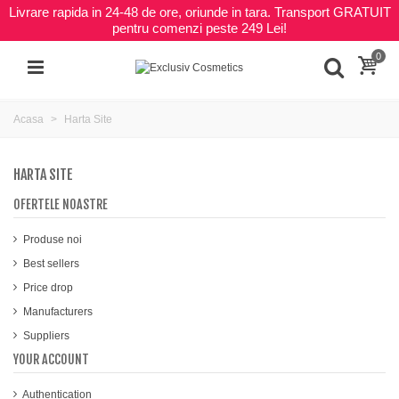
Livrare rapida in 24-48 de ore, oriunde in tara. Transport GRATUIT
pentru comenzi peste 249 Lei!
0
Acasa
Harta Site
HARTA SITE
OFERTELE NOASTRE
Produse noi
Best sellers
Price drop
Manufacturers
Suppliers
YOUR ACCOUNT
Authentication