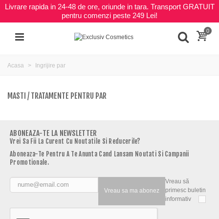
Livrare rapida in 24-48 de ore, oriunde in tara. Transport GRATUIT
pentru comenzi peste 249 Lei!
0
Acasa
Ingrijire par
MASTI / TRATAMENTE PENTRU PAR
ABONEAZA-TE LA NEWSLETTER
Vrei Sa Fii La Curent Cu Noutatile Si Reducerile?
Aboneaza-Te Pentru A Te Anunta Cand Lansam Noutati Si Campanii
Promotionale.
Vreau să
primesc buletin
Vreau sa ma abonez
informativ