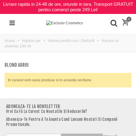
Livrare rapida in 24-48 de ore, oriunde in tara. Transport GRATUIT
pentru comenzi peste 249 Lei!
0
Acasa
Ingrijire par
Vopsea pentru par / Oxidanti
Vopsea cu
amoniac 100 ml
BLOND AURIU
In curand vom avea produse si in aceasta sectiune
ABONEAZA-TE LA NEWSLETTER
Vrei Sa Fii La Curent Cu Noutatile Si Reducerile?
Aboneaza-Te Pentru A Te Anunta Cand Lansam Noutati Si Campanii
Promotionale.