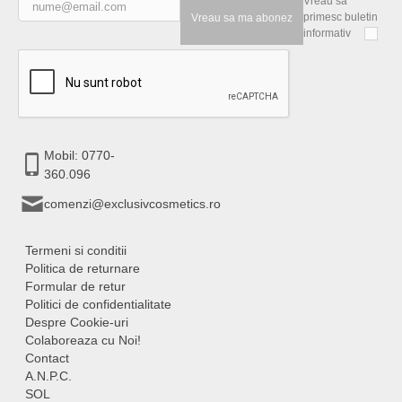
Vreau să
primesc buletin
Vreau sa ma abonez
informativ
Mobil: 0770-
360.096
comenzi@exclusivcosmetics.ro
Termeni si conditii
Politica de returnare
Formular de retur
Politici de confidentialitate
Despre Cookie-uri
Colaboreaza cu Noi!
Contact
A.N.P.C.
SOL