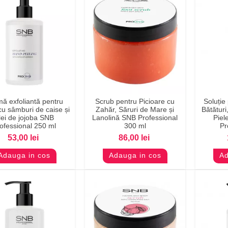
ă exfoliantă pentru
Scrub pentru Picioare cu
Soluție
Previzualizare
Previzualizare
Pr
cu sâmburi de caise și
Zahăr, Săruri de Mare și
Bătături
lei de jojoba SNB
Lanolină SNB Professional
Piel
ofessional 250 ml
300 ml
Pr
53,00 lei
86,00 lei
Adauga in cos
Adauga in cos
Ad