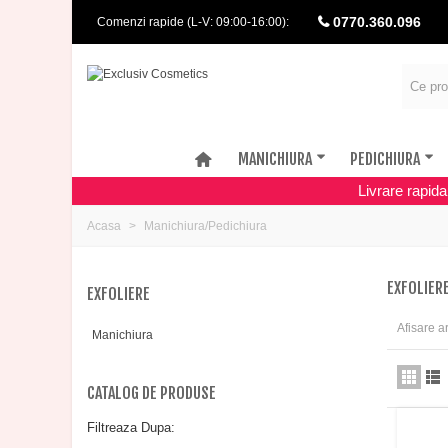
0770.360.096
Comenzi rapide (L-V: 09:00-16:00):
MANICHIURA
PEDICHIURA
Livrare rapid
Acasa
Manichiura/Pedichiura
EXFOLIER
EXFOLIERE
Afisare ar
Manichiura
CATALOG DE PRODUSE
Filtreaza Dupa: