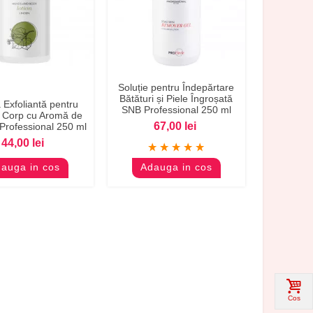
Soluție pentru Îndepărtare
evizualizare
Previzualizare
Bătături și Piele Îngroșată
Exfoliantă pentru
SNB Professional 250 ml
i Corp cu Aromă de
67,00 lei
Professional 250 ml
44,00 lei
auga in cos
Adauga in cos
Cos