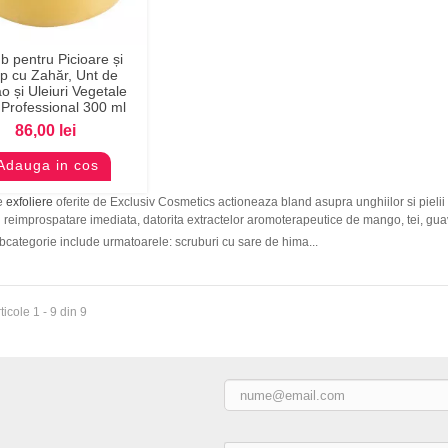
b pentru Picioare și
Previzualizare
p cu Zahăr, Unt de
o și Uleiuri Vegetale
Professional 300 ml
86,00 lei
Adauga in cos
e
exfoliere
oferite de Exclusiv Cosmetics actioneaza bland asupra unghiilor si pielii t
si reimprospatare imediata, datorita extractelor aromoterapeutice de mango, tei, gua
categorie include urmatoarele: scruburi cu sare de hima...
ticole 1 - 9 din 9