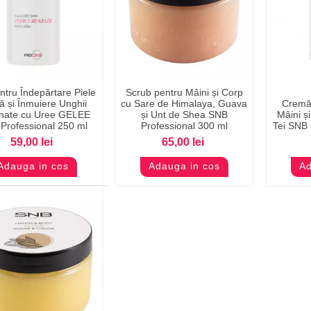
Previzualizare
Previzualizare
Pr
ntru Îndepărtare Piele
Scrub pentru Mâini și Corp
ă și Înmuiere Unghii
cu Sare de Himalaya, Guava
Cremă 
rnate cu Uree GELEE
și Unt de Shea SNB
Mâini ș
Professional 250 ml
Professional 300 ml
Tei SNB 
59,00 lei
65,00 lei
Adauga in cos
Adauga in cos
Ad