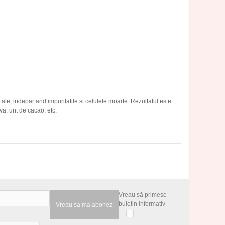
ale, indepartand impuritatile si celulele moarte. Rezultatul este
va, unt de cacao, etc.
Vreau să primesc
buletin informativ
Vreau sa ma abonez