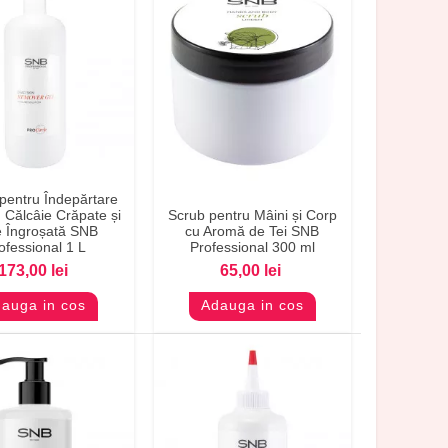
 pentru Îndepărtare
evizualizare
Previzualizare
, Călcâie Crăpate și
Scrub pentru Mâini și Corp
e Îngroșată SNB
cu Aromă de Tei SNB
ofessional 1 L
Professional 300 ml
173,00 lei
65,00 lei
auga in cos
Adauga in cos