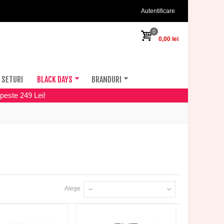
Autentificare
0
0,00 lei
SETURI
BLACK DAYS
BRANDURI
peste 249 Lei!
Alege
--