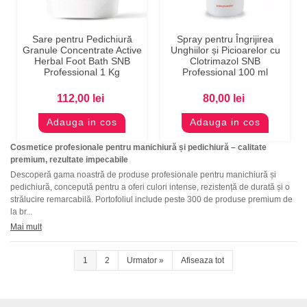
Sare pentru Pedichiură
Spray pentru Îngrijirea
Granule Concentrate Active
Unghiilor și Picioarelor cu
Herbal Foot Bath SNB
Clotrimazol SNB
Professional 1 Kg
Professional 100 ml
112,00 lei
80,00 lei
Adauga in cos
Adauga in cos
Cosmetice profesionale pentru manichiură și pedichiură – calitate
premium, rezultate impecabile
Descoperă gama noastră de produse profesionale pentru manichiură și
pedichiură, concepută pentru a oferi culori intense, rezistență de durată și o
strălucire remarcabilă. Portofoliul include peste 300 de produse premium de
la br...
Mai mult
1
2
Urmator
»
Afiseaza tot