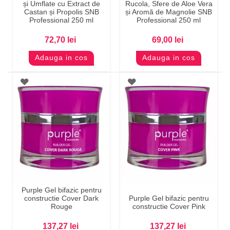
și Umflate cu Extract de
Rucola, Sfere de Aloe Vera
Castan și Propolis SNB
și Aromă de Magnolie SNB
Professional 250 ml
Professional 250 ml
72,70 lei
69,00 lei
Adauga in cos
Adauga in cos
Purple Gel bifazic pentru
constructie Cover Dark
Purple Gel bifazic pentru
Rouge
constructie Cover Pink
137,27 lei
137,27 lei