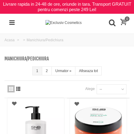
Livrare rapida in 24-48 de ore, oriunde in tara. Transport GRATUIT
pentru comenzi peste 249 Lei!
0
Acasa
Manichiura/Pedichiura
MANICHIURA/PEDICHIURA
1
2
Urmator
»
Afiseaza tot
Alege
--