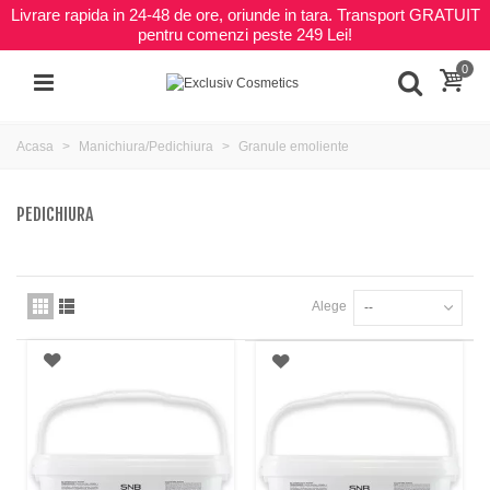
Livrare rapida in 24-48 de ore, oriunde in tara. Transport GRATUIT
pentru comenzi peste 249 Lei!
0
Acasa
Manichiura/Pedichiura
Granule emoliente
PEDICHIURA
Alege
--