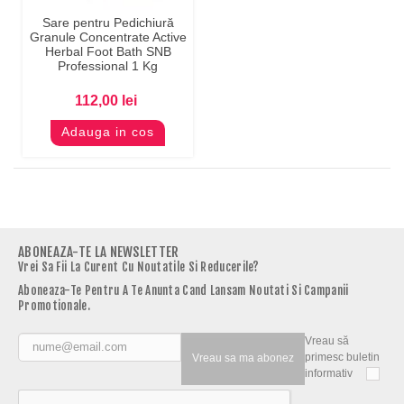
Sare pentru Pedichiură
Granule Concentrate Active
Herbal Foot Bath SNB
Professional 1 Kg
112,00 lei
Adauga in cos
ABONEAZA-TE LA NEWSLETTER
Vrei Sa Fii La Curent Cu Noutatile Si Reducerile?
Aboneaza-Te Pentru A Te Anunta Cand Lansam Noutati Si Campanii
Promotionale.
Vreau să
primesc buletin
Vreau sa ma abonez
informativ