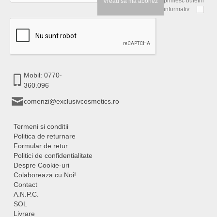
primesc buletin
Vreau sa ma abonez
informativ
Mobil: 0770-
360.096
comenzi@exclusivcosmetics.ro
Termeni si conditii
Politica de returnare
Formular de retur
Politici de confidentialitate
Despre Cookie-uri
Colaboreaza cu Noi!
Contact
A.N.P.C.
SOL
Livrare