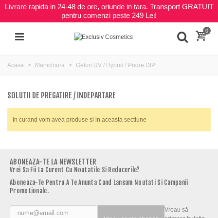
Livrare rapida in 24-48 de ore, oriunde in tara. Transport GRATUIT
pentru comenzi peste 249 Lei!
0
Acasa
Manichiura
Geluri UV / Hybrid / Pudre DIP
SOLUTII DE PREGATIRE / INDEPARTARE
In curand vom avea produse si in aceasta sectiune
ABONEAZA-TE LA NEWSLETTER
Vrei Sa Fii La Curent Cu Noutatile Si Reducerile?
Aboneaza-Te Pentru A Te Anunta Cand Lansam Noutati Si Campanii
Promotionale.
Vreau să