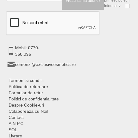
primesc buletin
Vreau sa ma abonez
informativ
Mobil: 0770-
360.096
comenzi@exclusivcosmetics.ro
Termeni si conditii
Politica de returnare
Formular de retur
Politici de confidentialitate
Despre Cookie-uri
Colaboreaza cu Noi!
Contact
A.N.P.C.
SOL
Livrare