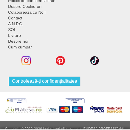
Politici de confidentialitate
Despre Cookie-uri
Colaboreaza cu Noi!
Contact
A.N.P.C.
SOL
Livrare
Despre noi
Cum cumpar
Controlează-ți confidențialitatea
Copyright © 2012-2026 toate drepturile rezervate ENDESA PROFESSIONAL