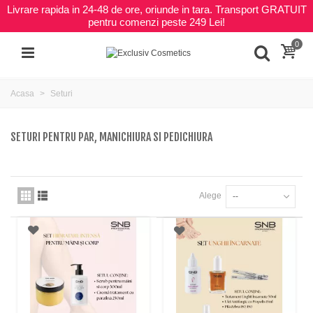
Livrare rapida in 24-48 de ore, oriunde in tara. Transport GRATUIT
pentru comenzi peste 249 Lei!
0
Acasa
Seturi
SETURI PENTRU PAR, MANICHIURA SI PEDICHIURA
Alege
--