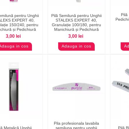
Pilă
emilună pentru Unghii
Pilă Semilună pentru Unghii
Previzualizare
Previzualizare
Pr
Pedichi
LEKS EXPERT 40,
STALEKS EXPERT 40,
lație 150/240, pentru
Granulație 100/180, pentru
chiură și Pedichiură
Manichiură și Pedichiură
3,00 lei
3,00 lei
Adauga in cos
Adauga in cos
Ad
Pila profesionala lavabila
Previzualizare
Previzualizare
Pr
lă Metalică Unghii
semiluna pentru unghii
Pilă 