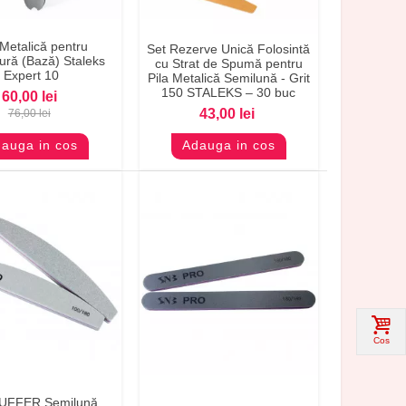
 Metalică pentru
Set Rezerve Unică Folosintă
evizualizare
Previzualizare
ură (Bază) Staleks
cu Strat de Spumă pentru
Expert 10
Pila Metalică Semilună - Grit
150 STALEKS – 30 buc
60,00 lei
43,00 lei
76,00 lei
auga in cos
Adauga in cos
Cos
evizualizare
Previzualizare
BUFFER Semilună