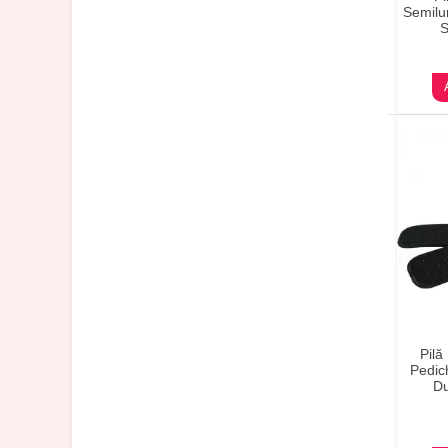
Semilun
S
Pilă
Pedic
Du