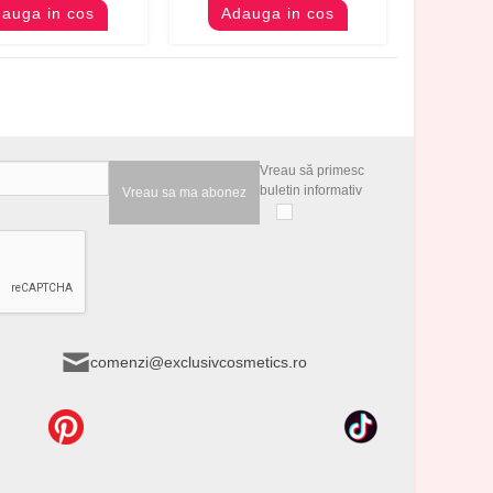
auga in cos
Adauga in cos
Vreau să primesc
buletin informativ
Vreau sa ma abonez
comenzi@exclusivcosmetics.ro