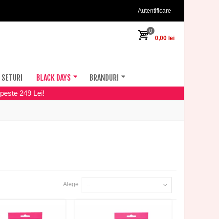
Autentificare
0
0,00 lei
SETURI
BLACK DAYS
BRANDURI
peste 249 Lei!
Alege
--