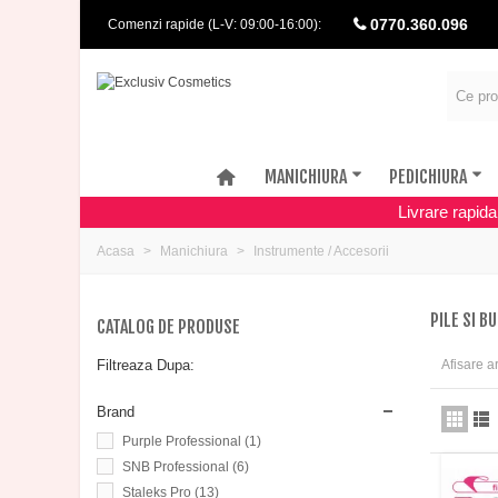
0770.360.096
Comenzi rapide (L-V: 09:00-16:00):
MANICHIURA
PEDICHIURA
Livrare rapid
Acasa
Manichiura
Instrumente / Accesorii
PILE SI B
CATALOG DE PRODUSE
Afisare ar
Filtreaza Dupa:
Brand
Purple Professional
(1)
SNB Professional
(6)
Staleks Pro
(13)