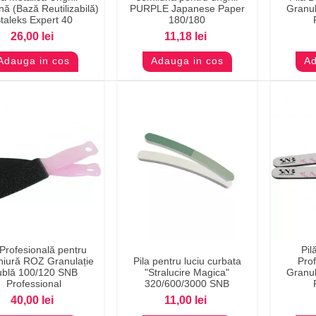
ă (Bază Reutilizabilă)
PURPLE Japanese Paper
Granul
taleks Expert 40
180/180
26,00 lei
11,18 lei
Adauga in cos
Adauga in cos
Ad
 Profesională pentru
Pil
Previzualizare
Previzualizare
Pr
hiură ROZ Granulație
Pila pentru luciu curbata
Pro
blă 100/120 SNB
"Stralucire Magica"
Granul
Professional
320/600/3000 SNB
40,00 lei
11,00 lei