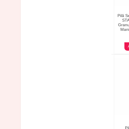
Pilă S
STA
Granu
Mani
Pi