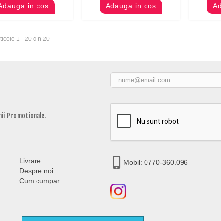
Adauga in cos
Adauga in cos
Ad
ticole 1 - 20 din 20
ii Promotionale.
Livrare
Mobil: 0770-360.096
Despre noi
Cum cumpar