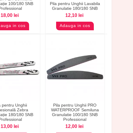
ație 100/180 SNB
Pila pentru Unghii Lavabila
Professional
Granulatie 180/180 SNB
18,00 lei
12,10 lei
auga in cos
Adauga in cos
ă pentru Unghii
Pila pentru Unghii PRO
evizualizare
Previzualizare
fesională Zebra
WATERPROOF Semiluna
ație 180/180 SNB
Granulatie 100/180 SNB
Professional
Professional
13,00 lei
12,00 lei