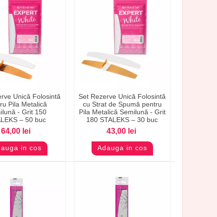
rve Unică Folosintă
Set Rezerve Unică Folosintă
evizualizare
Previzualizare
ru Pila Metalică
cu Strat de Spumă pentru
lună - Grit 150
Pila Metalică Semilună - Grit
LEKS – 50 buc
180 STALEKS – 30 buc
64,00 lei
43,00 lei
auga in cos
Adauga in cos