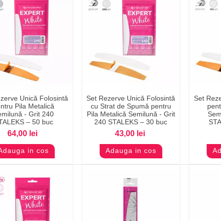
zerve Unică Folosintă
Set Rezerve Unică Folosintă
Set Reze
Previzualizare
Previzualizare
Pr
ntru Pila Metalică
cu Strat de Spumă pentru
pent
milună - Grit 240
Pila Metalică Semilună - Grit
Semi
TALEKS – 50 buc
240 STALEKS – 30 buc
STA
64,00 lei
43,00 lei
Adauga in cos
Adauga in cos
Ad