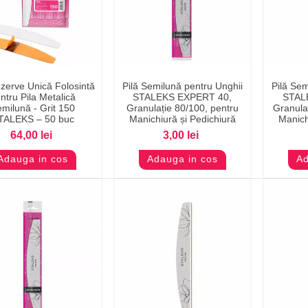
zerve Unică Folosintă
Pilă Semilună pentru Unghii
Pilă Sem
Previzualizare
Previzualizare
Pr
ntru Pila Metalică
STALEKS EXPERT 40,
STAL
milună - Grit 150
Granulație 80/100, pentru
Granula
TALEKS – 50 buc
Manichiură și Pedichiură
Manich
64,00 lei
3,00 lei
Adauga in cos
Adauga in cos
Ad