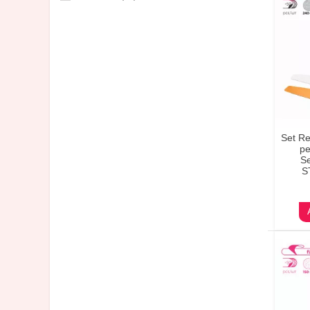
Set Re
pe
Se
S