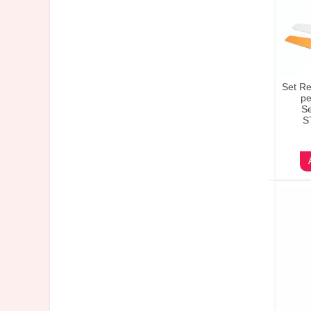
Set Re
pe
Se
S