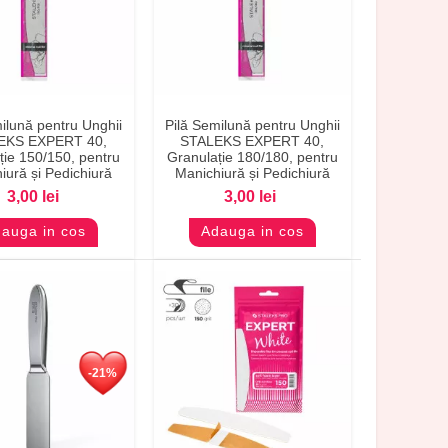
ilună pentru Unghii
Pilă Semilună pentru Unghii
evizualizare
Previzualizare
EKS EXPERT 40,
STALEKS EXPERT 40,
ție 150/150, pentru
Granulație 180/180, pentru
iură și Pedichiură
Manichiură și Pedichiură
3,00 lei
3,00 lei
auga in cos
Adauga in cos
-21%