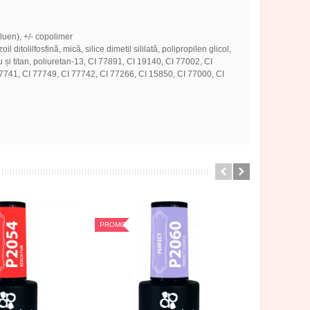
oluen), +/- copolimer
ditolilfosfină, mică, silice dimetil sililată, polipropilen glicol,
ciu și titan, poliuretan-13, CI 77891, CI 19140, CI 77002, CI
7741, CI 77749, CI 77742, CI 77266, CI 15850, CI 77000, CI
PROMOTIE
PROMOTIE