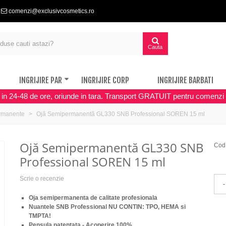
comenzi@exclusivcosmetics.ro
Cauta
INGRIJIRE PAR
INGRIJIRE CORP
INGRIJIRE BARBATI
a in 24-48 de ore, oriunde in tara. Transport GRATUIT pentru comenzi 
rmanente
Ojă Semipermanentă GL330 SNB Professional SOREN 15 ml
Ojă Semipermanentă GL330 SNB
Cod
Professional SOREN 15 ml
Scrie o recenzie
-
Oja semipermanenta de calitate profesionala
Nuantele SNB Professional NU CONTIN: TPO, HEMA si
TMPTA!
Pensula patentata - Acoperire 100%