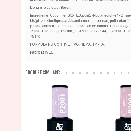
Denumire culoare:
Soren.
Ingrediente: Copolimer BIS-HEA poli(1,4-butanediol)-9/IPDI, metacri
bis(glicidoxifenil)propan/bisaminometilnorbornan, poliuretan-11, bor
p-hidroxianisol, hidrochinonă, hidroxid de aluminiu, fluorfloogopit
15880, CI 45380, CI 47000, CI 47005, CI 77499, CI 42090, CI 4
75470.
FORMULA NU CONȚINE: TPO, HEMA, TMPTA.
Fabricat in EU.
PRODUSE SIMILARE: