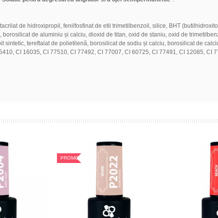
lat de hidroxipropil, fenilfosfinat de etil trimetilbenzoil, silice, BHT (butilhidroxit
osilicat de aluminiu și calciu, dioxid de titan, oxid de staniu, oxid de trimetilbenzoil 
 sintetic, tereftalat de polietilenă, borosilicat de sodiu și calciu, borosilicat de cal
5410, CI 16035, CI 77510, CI 77492, CI 77007, CI 60725, CI 77491, CI 12085, CI 7
PROMOTIE