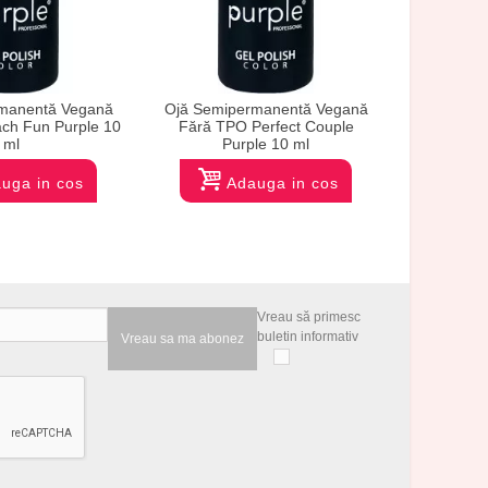
manentă Vegană
Ojă Semipermanentă Vegană
Ojă Semi
ch Fun Purple 10
Fără TPO Perfect Couple
Fără TPO 
ml
Purple 10 ml
uga in cos
Adauga in cos
Vreau să primesc
buletin informativ
Vreau sa ma abonez