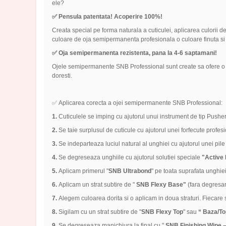
ele?
✅ Pensula patentata! Acoperire 100%!
Creata special pe forma naturala a cuticulei, aplicarea culorii d
culoare de oja semipermanenta profesionala o culoare finuta si e
✅ Oja semipermanenta rezistenta, pana la 4-6 saptamani!
Ojele semipermanente SNB Professional sunt create sa ofere o a
doresti.
✅ Aplicarea corecta a ojei semipermanente SNB Professional:
1.
Cuticulele se imping cu ajutorul unui instrument de tip Pusher
2.
Se taie surplusul de cuticule cu ajutorul unei forfecute profes
3.
Se indeparteaza luciul natural al unghiei cu ajutorul unei pile 
4.
Se degreseaza unghiile cu ajutorul solutiei speciale
"Active 
5.
Aplicam primerul "
SNB Ultrabond
" pe toata suprafata unghiei
6.
Aplicam un strat subtire de "
SNB Flexy Base"
(fara degresa
7.
Alegem culoarea dorita si o aplicam in doua straturi. Fiecare
8.
Sigilam cu un strat subtire de "
SNB Flexy Top
" sau
“ Baza/Top
9.
Se degreseaza manichiura la final cu "
SNB Finishing Wipe –