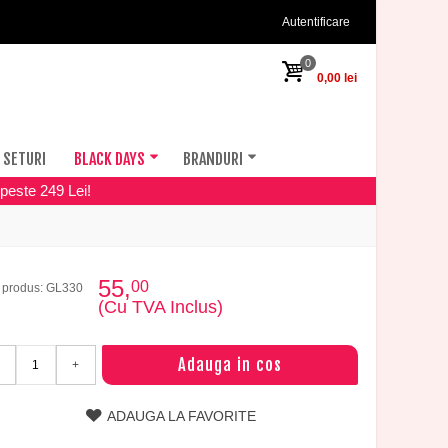
Autentificare
0
0,00 lei
SETURI
BLACK DAYS
BRANDURI
peste 249 Lei!
55,
00
 produs: GL330
(Cu TVA Inclus)
Adauga in cos
+
ADAUGA LA FAVORITE