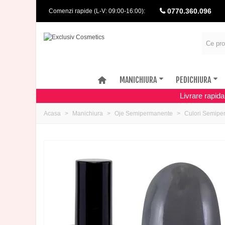
0770.360.096
Comenzi rapide (L-V: 09:00-16:00):
MANICHIURA
PEDICHIURA
Livrare rapid
Acasa
Manichiura
Oje Semipermanente
Culori Semipe