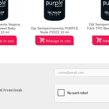
enta Vegana,
Ojă Semiper
weet Baby
Oja Semipermanenta PURPLE
Fără TPO Bea
10 ml
Nude P2022 10 ml
a in cos
Adauga in cos
Ada
ii Promotionale.