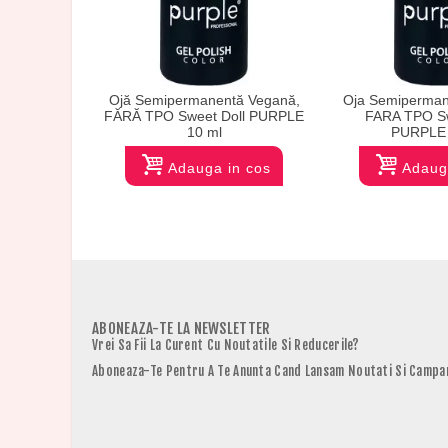
Ojă Semipermanentă Vegană,
Oja Semiperman
FĂRĂ TPO Sweet Doll PURPLE
FARA TPO S
10 ml
PURPLE 
Adauga in cos
Adaug
ABONEAZA-TE LA NEWSLETTER
Vrei Sa Fii La Curent Cu Noutatile Si Reducerile?
Aboneaza-Te Pentru A Te Anunta Cand Lansam Noutati Si Campan