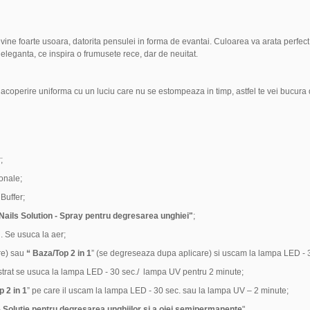
evine foarte usoara, datorita pensulei in forma de evantai. Culoarea va arata perfect
leganta, ce inspira o frumusete rece, dar de neuitat.
coperire uniforma cu un luciu care nu se estompeaza in timp, astfel te vei bucura
;
ionale;
Buffer;
Nails Solution - Spray pentru degresarea unghiei"
;
. Se usuca la aer;
re) sau
“ Baza
/
Top 2 in 1
” (se degreseaza dupa aplicare) si uscam la lampa LED - 
 strat se usuca la lampa LED - 30 sec./ lampa UV pentru 2 minute;
 2 in 1
” pe care il uscam la lampa LED - 30 sec. sau la lampa UV – 2 minute;
 Solutie pentru degresarea unghiilor si a ojei semipermanente
".