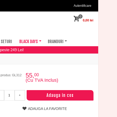
Autentificare
0
0,00 lei
SETURI
BLACK DAYS
BRANDURI
peste 249 Lei!
55,
00
 produs: GL312
(Cu TVA Inclus)
Adauga in cos
+
ADAUGA LA FAVORITE