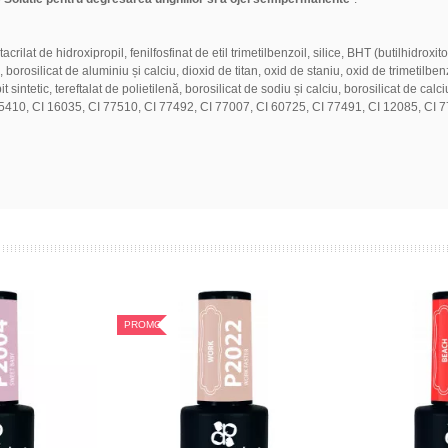
lat de hidroxipropil, fenilfosfinat de etil trimetilbenzoil, silice, BHT (butilhidroxit
osilicat de aluminiu și calciu, dioxid de titan, oxid de staniu, oxid de trimetilbenzoil 
 sintetic, tereftalat de polietilenă, borosilicat de sodiu și calciu, borosilicat de cal
5410, CI 16035, CI 77510, CI 77492, CI 77007, CI 60725, CI 77491, CI 12085, CI 7
PROMOTIE