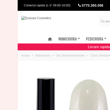
0770.360.096
Comenzi rapide (L-V: 09:00-16:00):
MANICHIURA
PEDICHIURA
Livrare rapid
Acasa
Manichiura
Oje Semipermanente
Culori Semipe