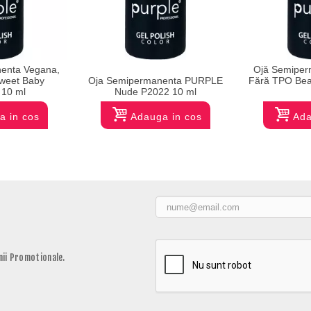
enta Vegana,
Ojă Semiper
weet Baby
Oja Semipermanenta PURPLE
Fără TPO Bea
10 ml
Nude P2022 10 ml
a in cos
Adauga in cos
Ada
ii Promotionale.