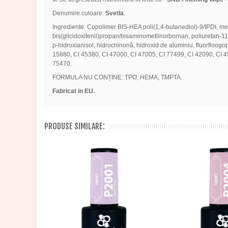
Denumire culoare:
Svetla
.
Ingrediente: Copolimer BIS-HEA poli(1,4-butanediol)-9/IPDI, metacri
bis(glicidoxifenil)propan/bisaminometilnorbornan, poliuretan-11, bor
p-hidroxianisol, hidrochinonă, hidroxid de aluminiu, fluorfloogopit
15880, CI 45380, CI 47000, CI 47005, CI 77499, CI 42090, CI 4
75470.
FORMULA NU CONȚINE: TPO, HEMA, TMPTA.
Fabricat in EU.
PRODUSE SIMILARE: