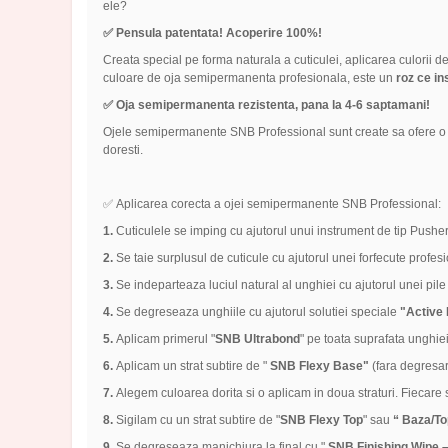
ele?
✅ Pensula patentata! Acoperire 100%!
Creata special pe forma naturala a cuticulei, aplicarea culorii d
culoare de oja semipermanenta profesionala, este un
roz ce in
✅ Oja semipermanenta rezistenta, pana la 4-6 saptamani!
Ojele semipermanente SNB Professional sunt create sa ofere o a
doresti.
✅ Aplicarea corecta a ojei semipermanente SNB Professional:
1.
Cuticulele se imping cu ajutorul unui instrument de tip Pusher
2.
Se taie surplusul de cuticule cu ajutorul unei forfecute profes
3.
Se indeparteaza luciul natural al unghiei cu ajutorul unei pile 
4.
Se degreseaza unghiile cu ajutorul solutiei speciale
"Active 
5.
Aplicam primerul "
SNB Ultrabond
" pe toata suprafata unghiei
6.
Aplicam un strat subtire de "
SNB Flexy Base"
(fara degresa
7.
Alegem culoarea dorita si o aplicam in doua straturi. Fiecare
8.
Sigilam cu un strat subtire de "
SNB Flexy Top
" sau
“ Baza/Top
9.
Se degreseaza manichiura la final cu "
SNB Finishing Wipe –