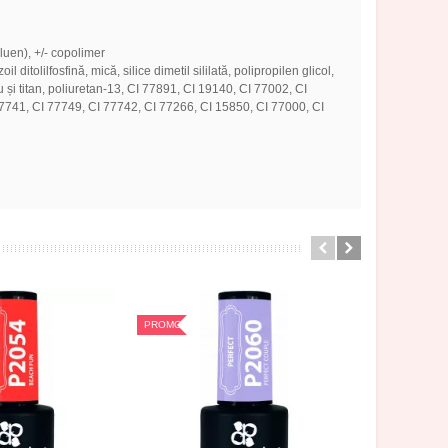
oluen), +/- copolimer
ditolilfosfină, mică, silice dimetil sililată, polipropilen glicol,
ciu și titan, poliuretan-13, CI 77891, CI 19140, CI 77002, CI
7741, CI 77749, CI 77742, CI 77266, CI 15850, CI 77000, CI
PROMOTIE
PROMOTIE