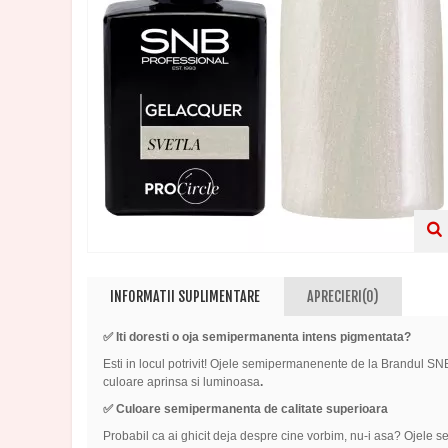
INFORMATII SUPLIMENTARE
APRECIERI(0)
✅
Iti doresti o oja semipermanenta intens pigmentata?
Esti in locul potrivit! Ojele semipermanenente de la Brandul SNB
culoare aprinsa si luminoasa
.
✅ Culoare semipermanenta de calitate superioara
Probabil ca ai ghicit deja despre cine vorbim, nu-i asa? Ojele 