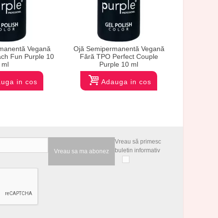
manentă Vegană
Ojă Semipermanentă Vegană
Ojă Semi
ch Fun Purple 10
Fără TPO Perfect Couple
Fără TPO 
ml
Purple 10 ml
uga in cos
Adauga in cos
Vreau să primesc
buletin informativ
Vreau sa ma abonez