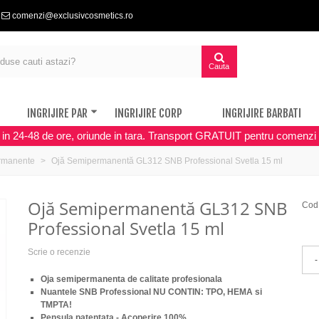
comenzi@exclusivcosmetics.ro
Cauta
INGRIJIRE PAR
INGRIJIRE CORP
INGRIJIRE BARBATI
a in 24-48 de ore, oriunde in tara. Transport GRATUIT pentru comenzi 
rmanente
Ojă Semipermanentă GL312 SNB Professional Svetla 15 ml
Ojă Semipermanentă GL312 SNB
Cod
Professional Svetla 15 ml
Scrie o recenzie
-
Oja semipermanenta de calitate profesionala
Nuantele SNB Professional NU CONTIN: TPO, HEMA si
TMPTA!
Pensula patentata - Acoperire 100%