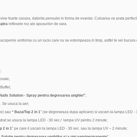
evine foarte usoara, datorita pensulei in forma de evantai. Culoarea va arata perfect
spira
reflexele roz ale apusurilor de vara.
coperire uniforma cu un luciu care nu se estompeaza in timp, astfel te vei bucura
;
ionale;
Buffer;
Nails Solution - Spray pentru degresarea unghiei"
;
. Se usuca la aer;
re) sau
“ Baza
/
Top 2 in 1
” (se degreseaza dupa aplicare) si uscam la lampa LED - 
 strat se usuca la lampa LED - 30 sec./ lampa UV pentru 2 minute;
 2 in 1
” pe care il uscam la lampa LED - 30 sec. sau la lampa UV – 2 minute;
 Solutie pentru degresarea unghiilor si a ojei semipermanente
".