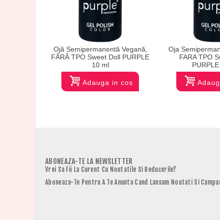
Ojă Semipermanentă Vegană,
Oja Semiperman
FĂRĂ TPO Sweet Doll PURPLE
FARA TPO S
10 ml
PURPLE 
Adauga in cos
Adaug
ABONEAZA-TE LA NEWSLETTER
Vrei Sa Fii La Curent Cu Noutatile Si Reducerile?
Aboneaza-Te Pentru A Te Anunta Cand Lansam Noutati Si Campan