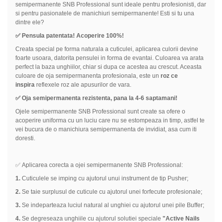
semipermanente SNB Professional sunt ideale pentru profesionisti, dar
si pentru pasionatele de manichiuri semipermanente! Esti si tu una
dintre ele?
✅ Pensula patentata! Acoperire 100%!
Creata special pe forma naturala a cuticulei, aplicarea culorii devine
foarte usoara, datorita pensulei in forma de evantai. Culoarea va arata
perfect la baza unghiilor, chiar si dupa ce acestea au crescut. Aceasta
culoare de oja semipermanenta profesionala, este un
roz ce
inspira
reflexele roz ale apusurilor de vara.
✅ Oja semipermanenta rezistenta, pana la 4-6 saptamani!
Ojele semipermanente SNB Professional sunt create sa ofere o
acoperire uniforma cu un luciu care nu se estompeaza in timp, astfel te
vei bucura de o manichiura semipermanenta de invidiat, asa cum iti
doresti.
✅ Aplicarea corecta a ojei semipermanente SNB Professional:
1.
Cuticulele se imping cu ajutorul unui instrument de tip Pusher;
2.
Se taie surplusul de cuticule cu ajutorul unei forfecute profesionale;
3.
Se indeparteaza luciul natural al unghiei cu ajutorul unei pile Buffer;
4.
Se degreseaza unghiile cu ajutorul solutiei speciale
"Active Nails