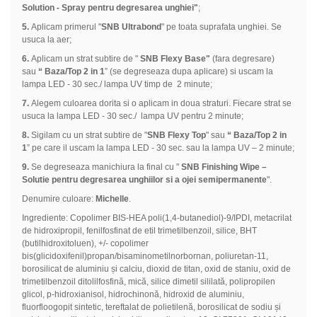
Solution - Spray pentru degresarea unghiei"
;
5.
Aplicam primerul "
SNB Ultrabond
" pe toata suprafata unghiei. Se
usuca la aer;
6.
Aplicam un strat subtire de "
SNB Flexy Base"
(fara degresare)
sau
“ Baza
/
Top 2 in 1
” (se degreseaza dupa aplicare) si uscam la
lampa LED - 30 sec./ lampa UV timp de 2 minute;
7.
Alegem culoarea dorita si o aplicam in doua straturi. Fiecare strat se
usuca la lampa LED - 30 sec./ lampa UV pentru 2 minute;
8.
Sigilam cu un strat subtire de "
SNB Flexy Top
" sau
“ Baza/Top 2 in
1
” pe care il uscam la lampa LED - 30 sec. sau la lampa UV – 2 minute;
9.
Se degreseaza manichiura la final cu "
SNB Finishing Wipe –
Solutie pentru degresarea unghiilor si a ojei semipermanente
".
Denumire culoare:
Michelle
.
Ingrediente: Copolimer BIS-HEA poli(1,4-butanediol)-9/IPDI, metacrilat
de hidroxipropil, fenilfosfinat de etil trimetilbenzoil, silice, BHT
(butilhidroxitoluen), +/- copolimer
bis(glicidoxifenil)propan/bisaminometilnorbornan, poliuretan-11,
borosilicat de aluminiu și calciu, dioxid de titan, oxid de staniu, oxid de
trimetilbenzoil ditolilfosfină, mică, silice dimetil sililată, polipropilen
glicol, p-hidroxianisol, hidrochinonă, hidroxid de aluminiu,
fluorfloogopit sintetic, tereftalat de polietilenă, borosilicat de sodiu și