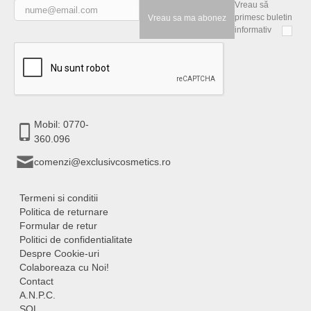
Vreau să
primesc buletin
Vreau sa ma abonez
informativ
Mobil: 0770-
360.096
comenzi@exclusivcosmetics.ro
Termeni si conditii
Politica de returnare
Formular de retur
Politici de confidentialitate
Despre Cookie-uri
Colaboreaza cu Noi!
Contact
A.N.P.C.
SOL