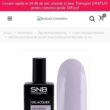
Livrare rapida in 24-48 de ore, oriunde in tara. Transport GRATUIT
pentru comenzi peste 249 Lei!
0
Acasa
Manichiura
Oje Semipermanente
Culori Semipermanente
Ojă Semipermanentă GL305 SNB Professional Michelle 15 ml