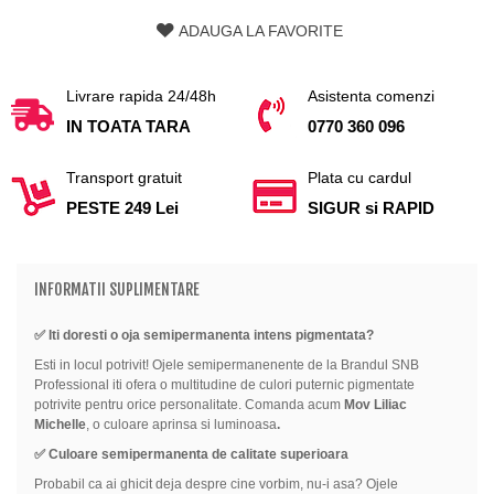
ADAUGA LA FAVORITE
Livrare rapida 24/48h
Asistenta comenzi
IN TOATA TARA
0770 360 096
Transport gratuit
Plata cu cardul
PESTE 249 Lei
SIGUR si RAPID
INFORMATII SUPLIMENTARE
✅
Iti doresti o oja semipermanenta intens pigmentata?
Esti in locul potrivit! Ojele semipermanenente de la Brandul SNB
Professional iti ofera o multitudine de culori puternic pigmentate
potrivite pentru orice personalitate. Comanda acum
Mov Liliac
Michelle
, o culoare aprinsa si luminoasa
.
✅ Culoare semipermanenta de calitate superioara
Probabil ca ai ghicit deja despre cine vorbim, nu-i asa? Ojele