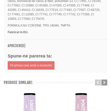
calciu, borosilicat de calciu și titan, poliuretan-13, CI 77891, CI 19140,
CI 77002, CI 15880, CI 45380, CI 47000, CI 47005, CI 77499, CI
42090, CI 45410, CI 16035, CI 77510, CI 77492, CI 77007, CI 60725,
CI 77491, CI 12085, CI 77741, CI 77749, CI 77742, CI 77266, CI
15850, CI 77000, CI 75470.
FORMULA NU CONȚINE: TPO, HEMA, TMPTA.
Fabricat in EU.
APRECIERI(0)
Spune-ne parerea ta:
Fii primul care scrie o recenzie!
PRODUSE SIMILARE: