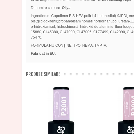
Denumire culoare:
Oliya
.
Ingrediente: Copolimer BIS-HEA poli(1,4-butanediol)-9/IPDI, metacri
bis(glicidoxifenil)propan/bisaminometilnorbornan, poliuretan-11, bor
p-hidroxianisol, hidrochinonă, hidroxid de aluminiu, fluorfloogopit
15880, CI 45380, CI 47000, CI 47005, CI 77499, CI 42090, CI 4
75470.
FORMULA NU CONȚINE: TPO, HEMA, TMPTA.
Fabricat in EU.
PRODUSE SIMILARE: