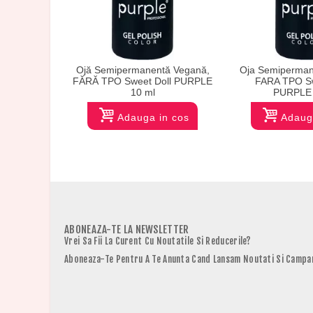
Ojă Semipermanentă Vegană,
Oja Semiperman
FĂRĂ TPO Sweet Doll PURPLE
FARA TPO S
10 ml
PURPLE 
Adauga in cos
Adaug
ABONEAZA-TE LA NEWSLETTER
Vrei Sa Fii La Curent Cu Noutatile Si Reducerile?
Aboneaza-Te Pentru A Te Anunta Cand Lansam Noutati Si Campan