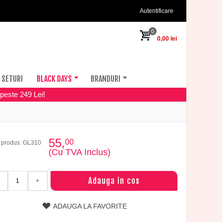
Autentificare
0
0,00 lei
SETURI
BLACK DAYS
BRANDURI
peste 249 Lei!
55,
00
 produs: GL310
(Cu TVA Inclus)
Adauga in cos
+
ADAUGA LA FAVORITE