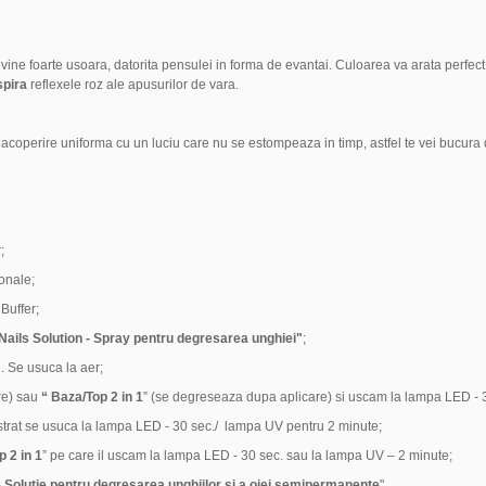
evine foarte usoara, datorita pensulei in forma de evantai. Culoarea va arata perfect
spira
reflexele roz ale apusurilor de vara.
coperire uniforma cu un luciu care nu se estompeaza in timp, astfel te vei bucura
;
ionale;
Buffer;
Nails Solution - Spray pentru degresarea unghiei"
;
. Se usuca la aer;
re) sau
“ Baza
/
Top 2 in 1
” (se degreseaza dupa aplicare) si uscam la lampa LED - 
 strat se usuca la lampa LED - 30 sec./ lampa UV pentru 2 minute;
 2 in 1
” pe care il uscam la lampa LED - 30 sec. sau la lampa UV – 2 minute;
 Solutie pentru degresarea unghiilor si a ojei semipermanente
".