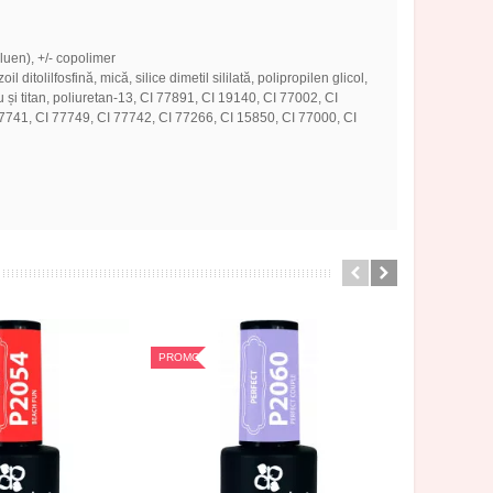
oluen), +/- copolimer
ditolilfosfină, mică, silice dimetil sililată, polipropilen glicol,
ciu și titan, poliuretan-13, CI 77891, CI 19140, CI 77002, CI
7741, CI 77749, CI 77742, CI 77266, CI 15850, CI 77000, CI
PROMOTIE
PROMOTIE