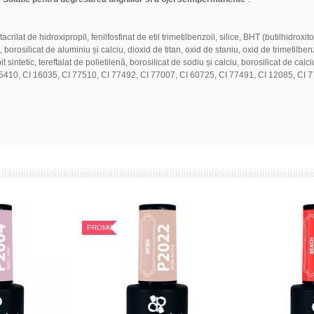
lat de hidroxipropil, fenilfosfinat de etil trimetilbenzoil, silice, BHT (butilhidroxit
osilicat de aluminiu și calciu, dioxid de titan, oxid de staniu, oxid de trimetilbenzoil 
 sintetic, tereftalat de polietilenă, borosilicat de sodiu și calciu, borosilicat de cal
5410, CI 16035, CI 77510, CI 77492, CI 77007, CI 60725, CI 77491, CI 12085, CI 7
PROMOTIE