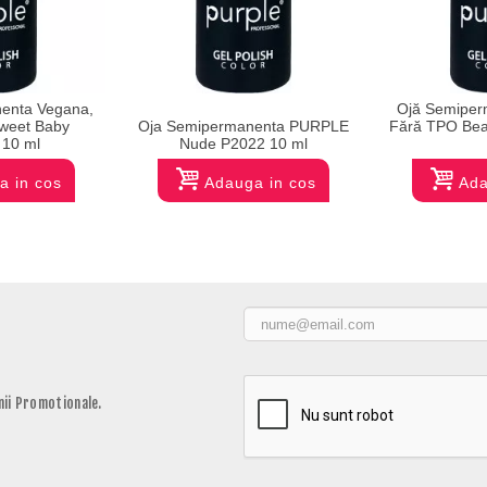
enta Vegana,
Ojă Semiper
weet Baby
Oja Semipermanenta PURPLE
Fără TPO Bea
10 ml
Nude P2022 10 ml
a in cos
Adauga in cos
Ada
ii Promotionale.