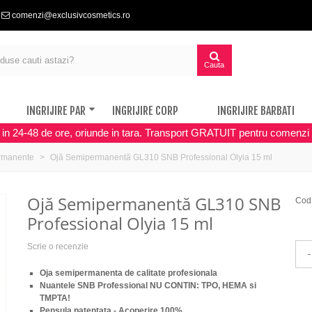
comenzi@exclusivcosmetics.ro
Cauta
INGRIJIRE PAR
INGRIJIRE CORP
INGRIJIRE BARBATI
a in 24-48 de ore, oriunde in tara. Transport GRATUIT pentru comenzi 
rmanente
Ojă Semipermanentă GL310 SNB Professional Olyia 15 ml
Ojă Semipermanentă GL310 SNB
Cod
Professional Olyia 15 ml
Scrie o recenzie
-
Oja semipermanenta de calitate profesionala
Nuantele SNB Professional NU CONTIN: TPO, HEMA si
TMPTA!
Pensula patentata - Acoperire 100%