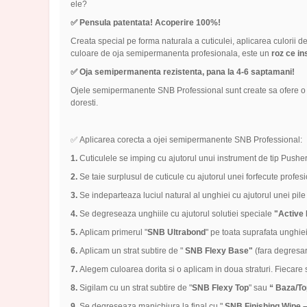
ele?
✅ Pensula patentata! Acoperire 100%!
Creata special pe forma naturala a cuticulei, aplicarea culorii d
culoare de oja semipermanenta profesionala, este un
roz ce in
✅ Oja semipermanenta rezistenta, pana la 4-6 saptamani!
Ojele semipermanente SNB Professional sunt create sa ofere o a
doresti.
✅ Aplicarea corecta a ojei semipermanente SNB Professional:
1.
Cuticulele se imping cu ajutorul unui instrument de tip Pusher
2.
Se taie surplusul de cuticule cu ajutorul unei forfecute profes
3.
Se indeparteaza luciul natural al unghiei cu ajutorul unei pile 
4.
Se degreseaza unghiile cu ajutorul solutiei speciale
"Active 
5.
Aplicam primerul "
SNB Ultrabond
" pe toata suprafata unghiei
6.
Aplicam un strat subtire de "
SNB Flexy Base"
(fara degresa
7.
Alegem culoarea dorita si o aplicam in doua straturi. Fiecare
8.
Sigilam cu un strat subtire de "
SNB Flexy Top
" sau
“ Baza/Top
9.
Se degreseaza manichiura la final cu "
SNB Finishing Wipe –