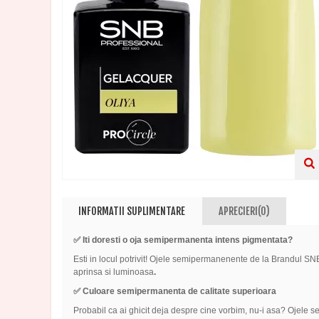
INFORMATII SUPLIMENTARE
APRECIERI(0)
✅
Iti doresti o oja semipermanenta intens pigmentata?
Esti in locul potrivit! Ojele semipermanenente de la Brandul SNB
aprinsa si luminoasa
.
✅ Culoare semipermanenta de calitate superioara
Probabil ca ai ghicit deja despre cine vorbim, nu-i asa? Ojele 