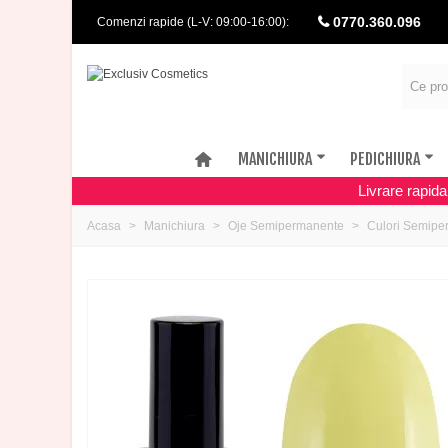
0770.360.096
Comenzi rapide (L-V: 09:00-16:00):
MANICHIURA
PEDICHIURA
Livrare rapid
Acasa
Manichiura
Oje Semipermanente
Culori Semipe