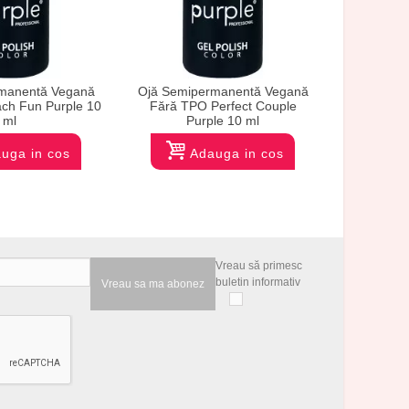
manentă Vegană
Ojă Semipermanentă Vegană
Ojă Semi
ch Fun Purple 10
Fără TPO Perfect Couple
Fără TPO 
ml
Purple 10 ml
uga in cos
Adauga in cos
Vreau să primesc
buletin informativ
Vreau sa ma abonez