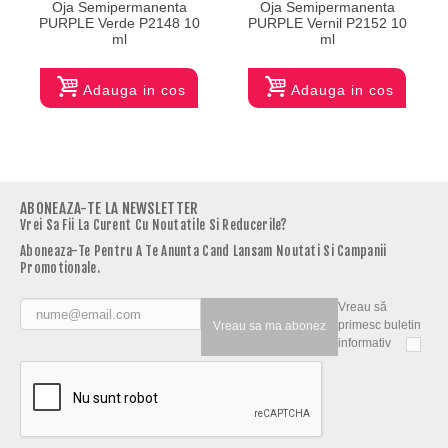
Oja Semipermanenta
Oja Semipermanenta
PURPLE Verde P2148 10
PURPLE Vernil P2152 10
ml
ml
Adauga in cos
Adauga in cos
ABONEAZA-TE LA NEWSLETTER
Vrei Sa Fii La Curent Cu Noutatile Si Reducerile?
Aboneaza-Te Pentru A Te Anunta Cand Lansam Noutati Si Campanii
Promotionale.
Vreau să
primesc buletin
Vreau sa ma abonez
informativ