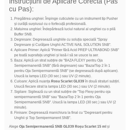
Instrucțiuni de Aplicare Corectă (Pas
cu Pas):
Pregătirea unghiei: Împinge cuticulele cu un instrument tip Pusher
și curăță surplusul cu o forfecuță profesională.
Matuirea unghiei: Îndepărtează luciul natural al unghiei cu o pilă
Buffer SNB.
Degresare: Degresează unghiile cu soluția specială "Spray
Degresare și Curățare Unghii ACTIVE NAIL SOLUTION SNB".
Aplicare Primer: Aplică "Primer fără Acid PREP ULTRABOND SNB"
pe toată suprafața unghiei și lasă-l să se usuce la aer.
Baza: Aplică un strat subțire de "BAZA FLEXY pentru Oja
Semipermanentă SNB" (fără degresare) sau "Baza/Top 2 în 1
pentru Oja Semipermanentă SNB" (se degresează după aplicare).
Usucă la lampa LED (30 sec.) sau UV (2 minute).
Culoare: Aplică nuanța
Rosu Scarlet GL039
în două straturi subțiri.
Usucă fiecare strat la lampa LED (30 sec.) sau UV (2 minute).
Sigilare: Sigilează cu un strat subțire de "Top Flexy pentru oja
semipermanentă SNB" sau "Baza/Top 2 în 1 pentru Oja
Semipermanentă SNB". Usucă la lampa LED (30 sec.) sau UV (2
minute).
Finisare: Degresează manichiura la final cu "Degresant pentru
Unghii și Top Semipermanent SNB".
Alege
Oja Semipermanentă SNB GL039 Roșu Scarlet 15 ml
și