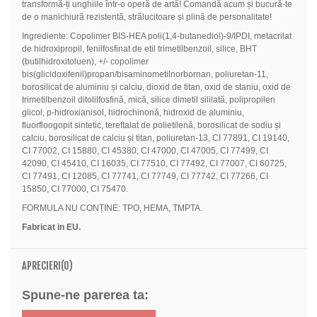
transformă-ți unghiile într-o operă de artă! Comandă acum și bucură-te
de o manichiură rezistentă, strălucitoare și plină de personalitate!
Ingrediente: Copolimer BIS-HEA poli(1,4-butanediol)-9/IPDI, metacrilat
de hidroxipropil, fenilfosfinat de etil trimetilbenzoil, silice, BHT
(butilhidroxitoluen), +/- copolimer
bis(glicidoxifenil)propan/bisaminometilnorbornan, poliuretan-11,
borosilicat de aluminiu și calciu, dioxid de titan, oxid de staniu, oxid de
trimetilbenzoil ditolilfosfină, mică, silice dimetil sililată, polipropilen
glicol, p-hidroxianisol, hidrochinonă, hidroxid de aluminiu,
fluorfloogopit sintetic, tereftalat de polietilenă, borosilicat de sodiu și
calciu, borosilicat de calciu și titan, poliuretan-13, CI 77891, CI 19140,
CI 77002, CI 15880, CI 45380, CI 47000, CI 47005, CI 77499, CI
42090, CI 45410, CI 16035, CI 77510, CI 77492, CI 77007, CI 60725,
CI 77491, CI 12085, CI 77741, CI 77749, CI 77742, CI 77266, CI
15850, CI 77000, CI 75470.
FORMULA NU CONȚINE: TPO, HEMA, TMPTA.
Fabricat in EU.
APRECIERI(0)
Spune-ne parerea ta: