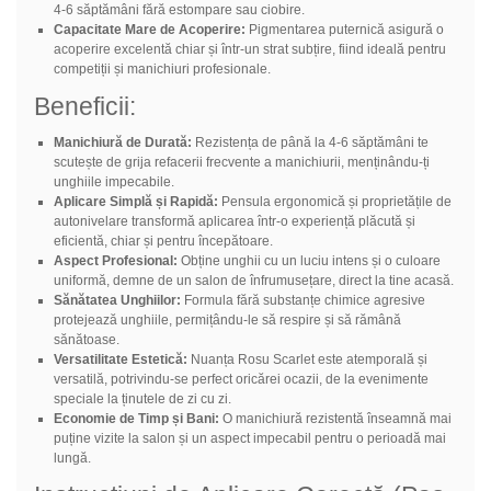
4-6 săptămâni fără estompare sau ciobire.
Capacitate Mare de Acoperire:
Pigmentarea puternică asigură o
acoperire excelentă chiar și într-un strat subțire, fiind ideală pentru
competiții și manichiuri profesionale.
Beneficii:
Manichiură de Durată:
Rezistența de până la 4-6 săptămâni te
scutește de grija refacerii frecvente a manichiurii, menținându-ți
unghiile impecabile.
Aplicare Simplă și Rapidă:
Pensula ergonomică și proprietățile de
autonivelare transformă aplicarea într-o experiență plăcută și
eficientă, chiar și pentru începătoare.
Aspect Profesional:
Obține unghii cu un luciu intens și o culoare
uniformă, demne de un salon de înfrumusețare, direct la tine acasă.
Sănătatea Unghiilor:
Formula fără substanțe chimice agresive
protejează unghiile, permițându-le să respire și să rămână
sănătoase.
Versatilitate Estetică:
Nuanța Rosu Scarlet este atemporală și
versatilă, potrivindu-se perfect oricărei ocazii, de la evenimente
speciale la ținutele de zi cu zi.
Economie de Timp și Bani:
O manichiură rezistentă înseamnă mai
puține vizite la salon și un aspect impecabil pentru o perioadă mai
lungă.