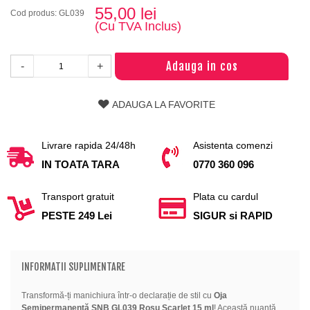
55,00 lei
Cod produs: GL039
(Cu TVA Inclus)
Adauga in cos
-
+
ADAUGA LA FAVORITE
Livrare rapida 24/48h
Asistenta comenzi
IN TOATA TARA
0770 360 096
Transport gratuit
Plata cu cardul
PESTE 249 Lei
SIGUR si RAPID
INFORMATII SUPLIMENTARE
Transformă-ți manichiura într-o declarație de stil cu
Oja
Semipermanentă SNB GL039 Roșu Scarlet 15 ml
! Această nuanță