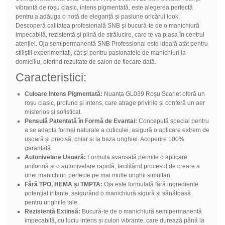
vibrantă de roșu clasic, intens pigmentată, este alegerea perfectă
pentru a adăuga o notă de eleganță și pasiune oricărui look.
Descoperă calitatea profesională SNB și bucură-te de o manichiură
impecabilă, rezistentă și plină de strălucire, care te va plasa în centrul
atenției. Oja semipermanentă SNB Professional este ideală atât pentru
stiliștii experimentați, cât și pentru pasionatele de manichiuri la
domiciliu, oferind rezultate de salon de fiecare dată.
Caracteristici:
Culoare Intens Pigmentată:
Nuanța GL039 Roșu Scarlet oferă un
roșu clasic, profund și intens, care atrage privirile și conferă un aer
misterios și sofisticat.
Pensulă Patentată în Formă de Evantai:
Concepută special pentru
a se adapta formei naturale a cuticulei, asigură o aplicare extrem de
ușoară și precisă, chiar și la baza unghiei. Acoperire 100%
garantată.
Autonivelare Ușoară:
Formula avansată permite o aplicare
uniformă și o autonivelare rapidă, facilitând procesul de creare a
unei manichiuri perfecte pe mai multe unghii simultan.
Fără TPO, HEMA și TMPTA:
Oja este formulată fără ingrediente
potențial iritante, asigurând o manichiură sigură și sănătoasă
pentru unghiile tale.
Rezistență Extinsă:
Bucură-te de o manichiură semipermanentă
impecabilă, cu luciu intens și culori vibrante, care durează până la