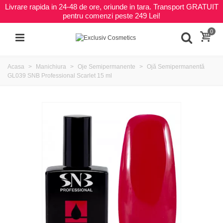
Livrare rapida in 24-48 de ore, oriunde in tara. Transport GRATUIT
pentru comenzi peste 249 Lei!
0
Acasa
Manichiura
Oje Semipermanente
Ojă Semipermanentă
GL039 SNB Professional Scarlet 15 ml