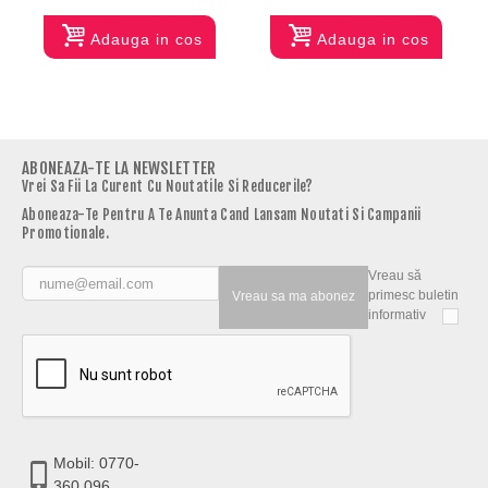
Adauga in cos
Adauga in cos
ABONEAZA-TE LA NEWSLETTER
Vrei Sa Fii La Curent Cu Noutatile Si Reducerile?
Aboneaza-Te Pentru A Te Anunta Cand Lansam Noutati Si Campanii
Promotionale.
Vreau să
primesc buletin
Vreau sa ma abonez
informativ
Mobil: 0770-
360.096