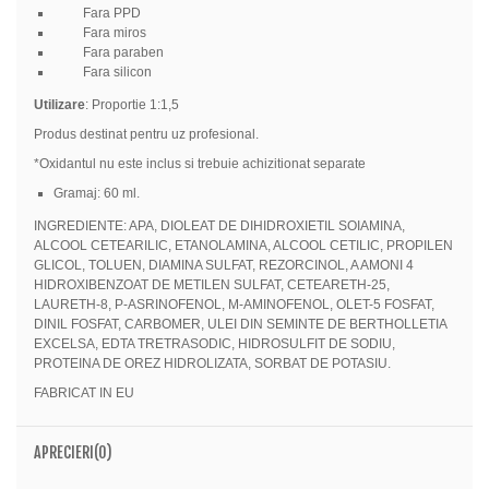
Fara PPD
Fara miros
Fara paraben
Fara silicon
Utilizare
: Proportie 1:1,5
Produs destinat pentru uz profesional.
*Oxidantul nu este inclus si trebuie achizitionat separate
Gramaj: 60 ml.
INGREDIENTE: APA, DIOLEAT DE DIHIDROXIETIL SOIAMINA,
ALCOOL CETEARILIC, ETANOLAMINA, ALCOOL CETILIC, PROPILEN
GLICOL, TOLUEN, DIAMINA SULFAT, REZORCINOL, A AMONI 4
HIDROXIBENZOAT DE METILEN SULFAT, CETEARETH-25,
LAURETH-8, P-ASRINOFENOL, M-AMINOFENOL, OLET-5 FOSFAT,
DINIL FOSFAT, CARBOMER, ULEI DIN SEMINTE DE BERTHOLLETIA
EXCELSA, EDTA TRETRASODIC, HIDROSULFIT DE SODIU,
PROTEINA DE OREZ HIDROLIZATA, SORBAT DE POTASIU.
FABRICAT IN EU
APRECIERI(0)