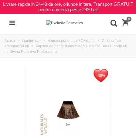
Livrare rapida in 24-48 de ore, oriunde in tara. Transport GRATUIT
pentru comenzi peste 249 Lei!
0
Acasa
Ingrijire par
Vopsea pentru par / Oxidanti
Vopsea fara
amoniac 60 ml
Vopsea de par fara amoniac 5+ Intense Dark Blonde 60
ml Divina.Pure Eva Professional
-40%