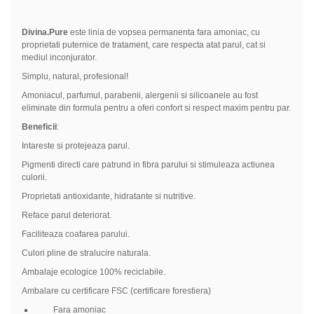
Divina.Pure
este linia de vopsea permanenta fara amoniac, cu
proprietati puternice de tratament, care respecta atat parul, cat si
mediul inconjurator.
Simplu, natural, profesional!
Amoniacul, parfumul, parabenii, alergenii si silicoanele au fost
eliminate din formula pentru a oferi confort si respect maxim pentru par.
Beneficii
:
Intareste si protejeaza parul.
Pigmenti directi care patrund in fibra parului si stimuleaza actiunea
culorii.
Proprietati antioxidante, hidratante si nutritive.
Reface parul deteriorat.
Faciliteaza coafarea parului.
Culori pline de stralucire naturala.
Ambalaje ecologice 100% reciclabile.
Ambalare cu certificare FSC (certificare forestiera)
Fara amoniac