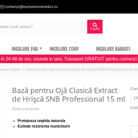
comenzi@exclusivcosmetics.ro
Cauta
INGRIJIRE PAR
INGRIJIRE CORP
INGRIJIRE BARBATI
a in 24-48 de ore, oriunde in tara. Transport GRATUIT pentru comenzi 
entru unghii
Bază pentru Ojă Clasică Extract de Hrișcă SNB Professional 15 ml
Bază pentru Ojă Clasică Extract
Cant
de Hrișcă SNB Professional 15 ml
15
Cod
Scrie o recenzie
Protejeaza unghiia naturala
Extinde rezistenta manichiurii
-