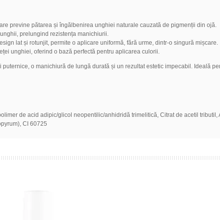
are previne pătarea și îngălbenirea unghiei naturale cauzată de pigmenții din ojă.
unghii, prelungind rezistența manichiurii.
gn lat și rotunjit, permite o aplicare uniformă, fără urme, dintr-o singură mișcare.
ei unghiei, oferind o bază perfectă pentru aplicarea culorii.
i puternice, o manichiură de lungă durată și un rezultat estetic impecabil. Ideală pe
er de acid adipic/glicol neopentilic/anhidridă trimelitică, Citrat de acetil tributil, Al
gopyrum), CI 60725