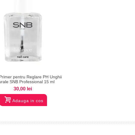
Vizualizare
 Primer pentru Reglare PH Unghii
urale SNB Professional 15 ml
30,00 lei
Adauga in cos