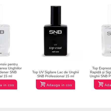
nsiv pentru
fierea Unghiilor
Top Express
dener SNB
Top UV Sigilare Lac de Unghii
Rapidă și Sig
al 15 ml
SNB Professional 15 ml
Unghii SNB P
a in cos
Adauga in cos
Ada