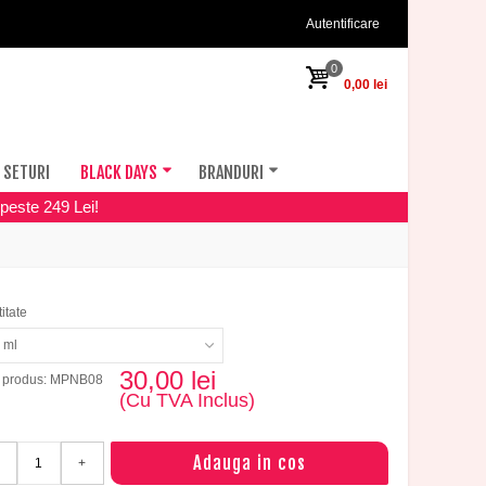
Autentificare
0
0,00 lei
SETURI
BLACK DAYS
BRANDURI
peste 249 Lei!
itate
 ml
30,00 lei
 produs: MPNB08
(Cu TVA Inclus)
Adauga in cos
+