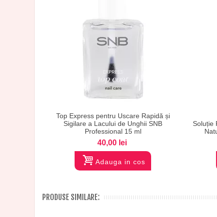
Top Express pentru Uscare Rapidă și
Vizualizare
Sigilare a Lacului de Unghii SNB
Soluție
Professional 15 ml
Nat
40,00 lei
Adauga in cos
PRODUSE SIMILARE: