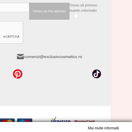
Vreau să primesc
buletin informativ
Vreau sa ma abonez
comenzi@exclusivcosmetics.ro
Mai multe informatii