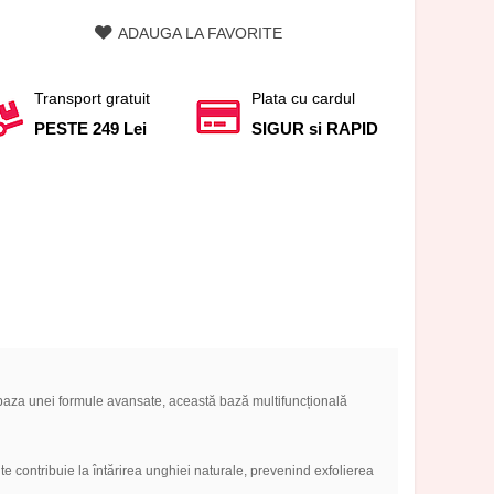
ADAUGA LA FAVORITE
Transport gratuit
Plata cu cardul
PESTE 249 Lei
SIGUR si RAPID
 baza unei formule avansate, această bază multifuncțională
te contribuie la întărirea unghiei naturale, prevenind exfolierea