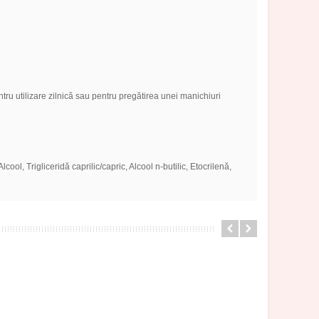
ntru utilizare zilnică sau pentru pregătirea unei manichiuri
cool, Trigliceridă caprilic/capric, Alcool n-butilic, Etocrilenă,