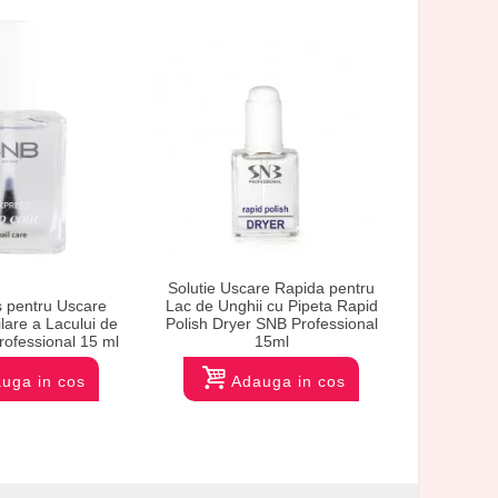
Solutie Uscare Rapida pentru
 pentru Uscare
Lac de Unghii cu Pipeta Rapid
ilare a Lacului de
Polish Dryer SNB Professional
Top Mat p
rofessional 15 ml
15ml
SNB Pr
uga in cos
Adauga in cos