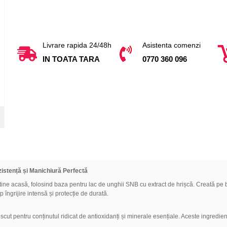
Livrare rapida 24/48h
Asistenta comenzi
IN TOATA TARA
0770 360 096
zistență și Manichiură Perfectă
 tine acasă, folosind baza pentru lac de unghii SNB cu extract de hrișcă. Creată pe
 îngrijire intensă și protecție de durată.
ut pentru conținutul ridicat de antioxidanți și minerale esențiale. Aceste ingredien