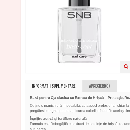
INFORMATII SUPLIMENTARE
APRECIERI(0)
Bază pentru Oja clasica cu Extract de Hrișcă – Protecție, Re
Obține o manichiură impecabilă, cu aspect profesional, chiar la
pregătește unghia pentru aplicarea culorii, oferind în același timp
Îngrijire activă și fortifiere naturală
Formula este îmbogățită cu extract de semințe de hrișcă, recunosc
și ruperea.