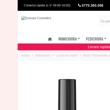
0770.360.096
Comenzi rapide (L-V: 09:00-16:00):
MANICHIURA
PEDICHIURA
Livrare rapid
Acasa
Manichiura
Lacuri de unghii
Baze / Tratamente p