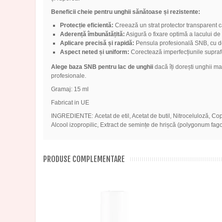
Beneficii cheie pentru unghii sănătoase și rezistente:
Protecție eficientă:
Creează un strat protector transparent c
Aderență îmbunătățită:
Asigură o fixare optimă a lacului de 
Aplicare precisă și rapidă:
Pensula profesională SNB, cu desi
Aspect neted și uniform:
Corectează imperfecțiunile suprafeț
Alege baza SNB pentru lac de unghii
dacă îți dorești unghii ma
profesionale.
Gramaj: 15 ml
Fabricat in UE
INGREDIENTE: Acetat de etil, Acetat de butil, Nitroceluloză, Copolim
Alcool izopropilic, Extract de semințe de hrișcă (polygonum fa
PRODUSE COMPLEMENTARE