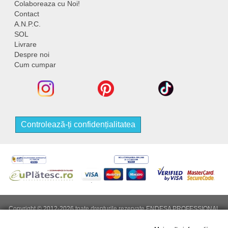
Colaboreaza cu Noi!
Contact
A.N.P.C.
SOL
Livrare
Despre noi
Cum cumpar
Controlează-ți confidențialitatea
Copyright © 2012-2026 toate drepturile rezervate ENDESA PROFESSIONAL
S.R.L, CUI (cod fiscal): RO53150874, Nr. Reg. Com: J2025099087006