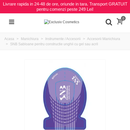
Livrare rapida in 24-48 de ore, oriunde in tara. Transport GRATUIT
pentru comenzi peste 249 Lei!
0
Acasa
Manichiura
Instrumente / Accesorii
Accesorii Manichiura
SNB Sabloane pentru constructie unghii cu gel sau acril