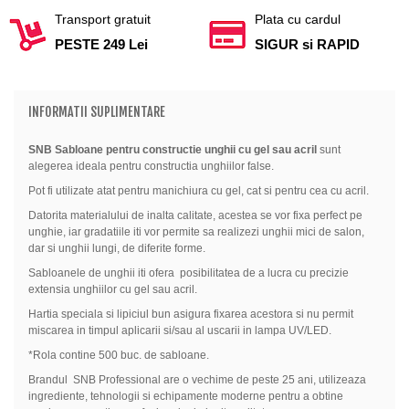
Transport gratuit
Plata cu cardul
PESTE 249 Lei
SIGUR si RAPID
INFORMATII SUPLIMENTARE
SNB Sabloane pentru constructie unghii cu gel sau acril
sunt
alegerea ideala pentru constructia unghiilor false.
Pot fi utilizate atat pentru manichiura cu gel, cat si pentru cea cu acril.
Datorita materialului de inalta calitate, acestea se vor fixa perfect pe
unghie, iar gradatiile iti vor permite sa realizezi unghii mici de salon,
dar si unghii lungi, de diferite forme.
Sabloanele de unghii iti ofera
posibilitatea de a lucra cu precizie
extensia unghiilor cu gel sau acril.
Hartia speciala si lipiciul bun asigura fixarea acestora si nu permit
miscarea in timpul aplicarii si/sau al uscarii in lampa UV/LED.
*Rola contine 500 buc. de sabloane.
Brandul
SNB Professiona
l are o vechime de peste 25 ani, utilizeaza
ingrediente, tehnologii si echipamente moderne pentru a obtine