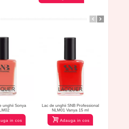
 unghii Sonya
Lac de unghii SNB Professional
Lac de ung
LM02
NLM01 Vanya 15 ml
NLI00
uga in cos
Adauga in cos