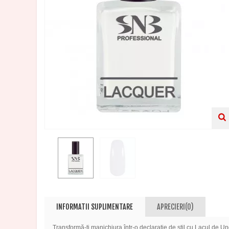
INFORMATII SUPLIMENTARE
APRECIERI(0)
Transformă-ți manichiura într-o declarație de stil cu Lacul de U