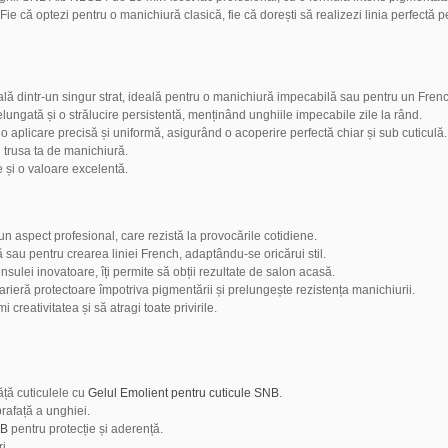
. Fie că optezi pentru o manichiură clasică, fie că dorești să realizezi linia perfec
ă dintr-un singur strat, ideală pentru o manichiură impecabilă sau pentru un Frenc
lungată și o strălucire persistentă, menținând unghiile impecabile zile la rând.
aplicare precisă și uniformă, asigurând o acoperire perfectă chiar și sub cuticulă.
 trusa ta de manichiură.
e și o valoare excelentă.
n aspect profesional, care rezistă la provocările cotidiene.
 sau pentru crearea liniei French, adaptându-se oricărui stil.
nsulei inovatoare, îți permite să obții rezultate de salon acasă.
rieră protectoare împotriva pigmentării și prelungește rezistența manichiurii.
 creativitatea și să atragi toate privirile.
ăță cuticulele cu
Gelul Emolient pentru cuticule SNB
.
rafață a unghiei.
NB
pentru protecție și aderență.
i.