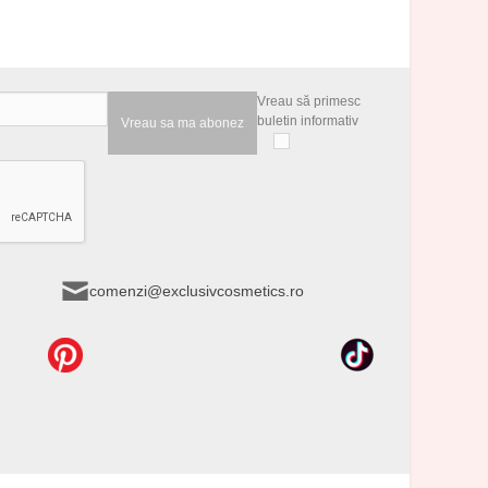
Vreau să primesc
buletin informativ
Vreau sa ma abonez
comenzi@exclusivcosmetics.ro