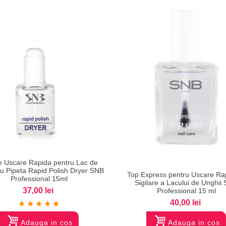
ie Uscare Rapida pentru Lac de
Vizualizare
Vizualizare
cu Pipeta Rapid Polish Dryer SNB
Top Express pentru Uscare Rap
Professional 15ml
Sigilare a Lacului de Unghii
37,00 lei
Professional 15 ml
40,00 lei
Adauga in cos
Adauga in cos