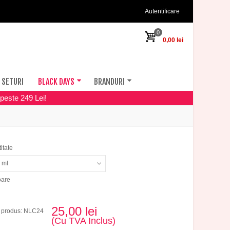
Autentificare
0
0,00 lei
SETURI
BLACK DAYS
BRANDURI
peste 249 Lei!
itate
 ml
oare
25,00 lei
 produs: NLC24
(Cu TVA Inclus)