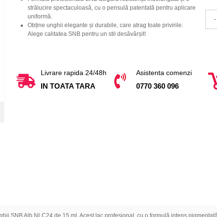
strălucire spectaculoasă, cu o pensulă patentată pentru aplicare
uniformă.
-
Obține unghii elegante și durabile, care atrag toate privirile.
Alege calitatea SNB pentru un stil desăvârșit!
Livrare rapida 24/48h
Asistenta comenzi
IN TOATA TARA
0770 360 096
nghii SNB Alb NLC24 de 15 ml. Acest lac profesional, cu o formulă intens pigmentată,