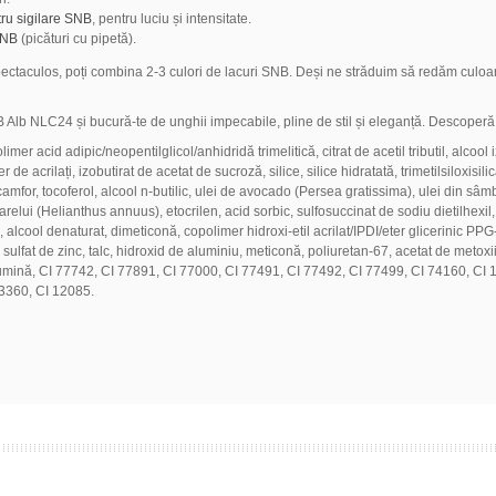
ru sigilare SNB
, pentru luciu și intensitate.
SNB
(picături cu pipetă).
ectaculos, poți combina 2-3 culori de lacuri SNB. Deși ne străduim să redăm culoarea
Alb NLC24 și bucură-te de unghii impecabile, pline de stil și eleganță. Descoperă
er acid adipic/neopentilglicol/anhidridă trimelitică, citrat de acetil tributil, alcool i
e acrilați, izobutirat de acetat de sucroză, silice, silice hidratată, trimetilsiloxisilic
amfor, tocoferol, alcool n-butilic, ulei de avocado (Persea gratissima), ulei din sâ
arelui (Helianthus annuus), etocrilen, acid sorbic, sulfosuccinat de sodiu dietilhexil,
c, apă, alcool denaturat, dimeticonă, copolimer hidroxi-etil acrilat/IPDI/eter glicerini
fat de zinc, talc, hidroxid de aluminiu, meticonă, poliuretan-67, acetat de metoxiisop
, alumină, CI 77742, CI 77891, CI 77000, CI 77491, CI 77492, CI 77499, CI 74160, CI
3360, CI 12085.