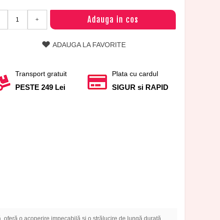
Adauga in cos
+
ADAUGA LA FAVORITE
Transport gratuit
Plata cu cardul
PESTE 249 Lei
SIGUR si RAPID
 oferă o acoperire impecabilă și o strălucire de lungă durată,