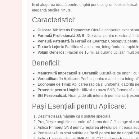
fiind alegerea ideală pentru unghii perfecte și un look sofisticat
eleganță oricărei ținute.
Caracteristici:
Culoare Alb Intens Pigmentat:
Oferă o acoperire excepțional
Formulă Profesională SNB:
Dezvoltat pentru rezistență înde
Pensulă Patentată în Formă de Evantai:
Concepută pentru o 
Textură Lejeră:
Facilitează aplicarea, integrându-se rapid în
Volum Generos:
Flacon de 15 ml, asigurând utilizări multipl
Beneficii:
Manichiură Impecabilă și Durabilă:
Bucură-te de unghii cu u
Versatilitate în Aplicare:
Perfect pentru manichiura integrală
Economie de Timp:
Aplicarea rapidă și uniformă, datorită pe
Protecție pentru Unghii:
Utilizat cu baza SNB, formează o ba
Stil Personalizat:
Nuanța de alb intens îți permite să-ți exprimi
Pași Esențiali pentru Aplicare:
Dezinfectează mâinile cu o soluție specială.
Pregătește unghiile naturale: dă forma dorită, împinge și cur
Aplică
Primerul SNB pentru reglarea pH-ului
pe întreaga sup
Pensulează un strat subțire de
Bază pentru lac de unghii S
Aplică Lacul de Unghii SNB Alb NLC24 în două straturi subțir