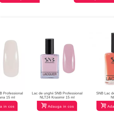
B Professional
Lac de unghii SNB Professional
SNB Lac de
ana 15 ml
NLT24 Krasimir 15 ml
N
a in cos
Adauga in cos
Ada