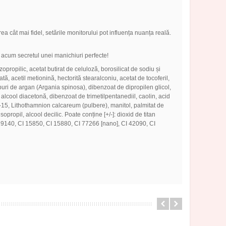
 cât mai fidel, setările monitorului pot influența nuanța reală.
 acum secretul unei manichiuri perfecte!
zopropilic, acetat butirat de celuloză, borosilicat de sodiu și
ată, acetil metionină, hectorită stearalconiu, acetat de tocoferil,
mburi de argan (Argania spinosa), dibenzoat de dipropilen glicol,
 alcool diacetonă, dibenzoat de trimetilpentanediil, caolin, acid
c PPG-15, Lithothamnion calcareum (pulbere), manitol, palmitat de
ropil, alcool decilic. Poate conține [+/-]: dioxid de titan
 19140, CI 15850, CI 15880, CI 77266 [nano], CI 42090, CI