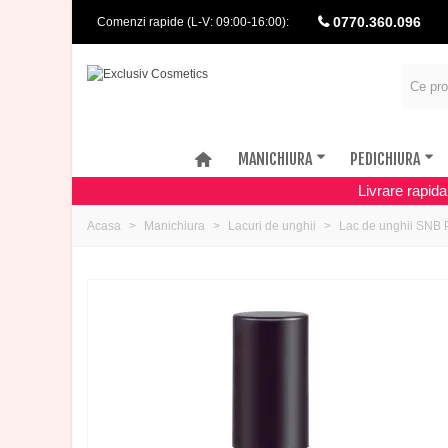
0770.360.096
Comenzi rapide (L-V: 09:00-16:00):
MANICHIURA
PEDICHIURA
Livrare rapid
Acasa
Manichiura
Lacuri de unghii
Lac de unghii SNB 