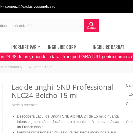
comenzi@exclusivcosmetics.ro
Cauta
INGRIJIRE PAR
INGRIJIRE CORP
INGRIJIRE BARBATI
a in 24-48 de ore, oriunde in tara. Transport GRATUIT pentru comenzi 
Professional NLC24 Belcho 15 ml
Lac de unghii SNB Professional
Cant
NLC24 Belcho 15 ml
15
Cul
Scrie o recenzie
Descoperă Lacul de Unghii SNB Alb NLC24 de 15 ml, o nuanță
intens pigmentată, perfectă pentru o manichiură impecabilă sau
Cod
un French clasic.
Formula profesională SNB asigură rezistență îndelungată și o