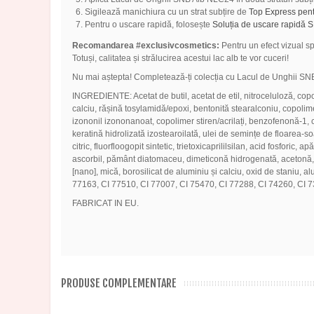
Sigilează manichiura cu un strat subțire de
Top Express pent
Pentru o uscare rapidă, folosește
Soluția de uscare rapidă 
Recomandarea #exclusivcosmetics:
Pentru un efect vizual sp
Totuși, calitatea și strălucirea acestui lac alb te vor cuceri!
Nu mai aștepta! Completează-ți colecția cu Lacul de Unghii SNB 
INGREDIENTE: Acetat de butil, acetat de etil, nitroceluloză, copolim
calciu, rășină tosylamidă/epoxi, bentonită stearalconiu, copolimer d
izononil izononanoat, copolimer stiren/acrilați, benzofenonă-1, c
keratină hidrolizată izostearoilată, ulei de semințe de floarea-so
citric, fluorfloogopit sintetic, trietoxicaprililsilan, acid fosfori
ascorbil, pământ diatomaceu, dimeticonă hidrogenată, acetonă, sul
[nano], mică, borosilicat de aluminiu și calciu, oxid de staniu
77163, CI 77510, CI 77007, CI 75470, CI 77288, CI 74260, CI 7
FABRICAT IN EU.
PRODUSE COMPLEMENTARE