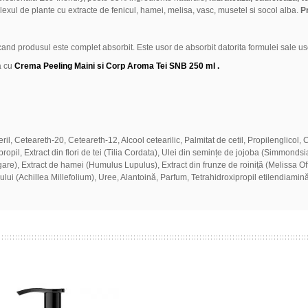
lexul de plante cu extracte de fenicul, hamei, melisa, vasc, musetel si socol alba.
Pr
and produsul este complet absorbit. Este usor de absorbit datorita formulei sale uso
a cu
Crema Peeling Maini si Corp Aroma Tei SNB 250 ml
.
eril, Ceteareth-20, Ceteareth-12, Alcool cetearilic, Palmitat de cetil, Propilenglicol,
zopropil, Extract din flori de tei (Tilia Cordata), Ulei din semințe de jojoba (Simmo
lgare), Extract de hamei (Humulus Lupulus), Extract din frunze de roiniță (Melissa Off
lui (Achillea Millefolium), Uree, Alantoină, Parfum, Tetrahidroxipropil etilendiamină,