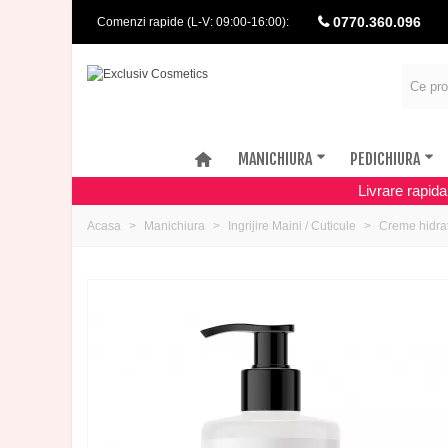
0770.360.096
Comenzi rapide (L-V: 09:00-16:00):
MANICHIURA
PEDICHIURA
Livrare rapid
Acasa
Manichiura
Ingrijire Maini / Cuticule
Creme hidra