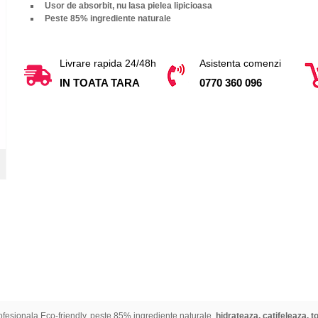
Usor de absorbit, nu lasa pielea lipicioasa
P
este
85% ingrediente naturale
Livrare rapida 24/48h
Asistenta comenzi
IN TOATA TARA
0770 360 096
rofesionala Eco-friendly, peste 85% ingrediente naturale,
hidrateaza, catifeleaza, to