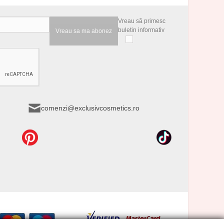
Vreau să primesc
buletin informativ
Vreau sa ma abonez
comenzi@exclusivcosmetics.ro