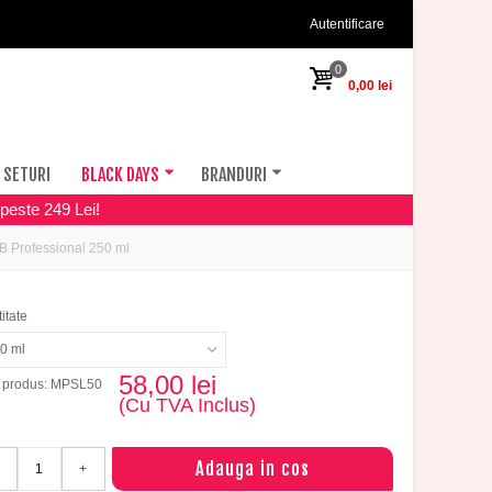
Autentificare
0
0,00 lei
SETURI
BLACK DAYS
BRANDURI
peste 249 Lei!
B Professional 250 ml
itate
0 ml
58,00 lei
 produs: MPSL50
(Cu TVA Inclus)
Adauga in cos
+