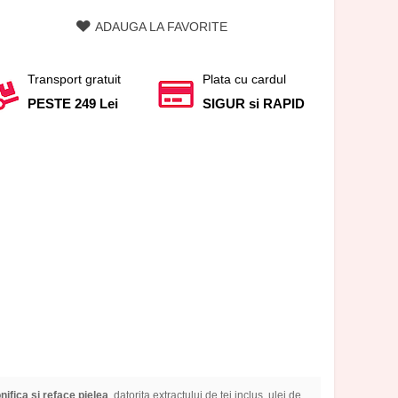
ADAUGA LA FAVORITE
Transport gratuit
Plata cu cardul
PESTE 249 Lei
SIGUR si RAPID
nifica si reface pielea
, datorita extractului de tei inclus, ulei de