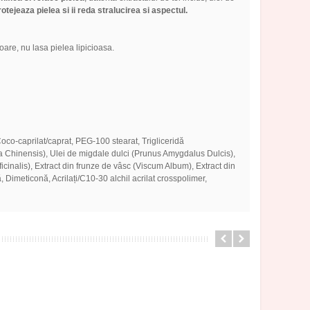
otejeaza pielea si ii reda stralucirea si aspectul.
are, nu lasa pielea lipicioasa.
 Coco-caprilat/caprat, PEG-100 stearat, Trigliceridă
ndsia Chinensis), Ulei de migdale dulci (Prunus Amygdalus Dulcis),
icinalis), Extract din frunze de vâsc (Viscum Album), Extract din
 Dimeticonă, Acrilați/C10-30 alchil acrilat crosspolimer,