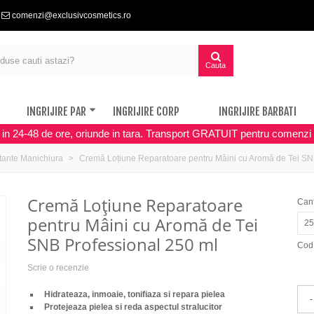
comenzi@exclusivcosmetics.ro
Cauta
INGRIJIRE PAR
INGRIJIRE CORP
INGRIJIRE BARBATI
a in 24-48 de ore, oriunde in tara. Transport GRATUIT pentru comenzi 
tante Manichiura
Cremă Loțiune Reparatoare pentru Mâini cu Aromă de Tei SN
Cremă Loțiune Reparatoare
Cant
pentru Mâini cu Aromă de Tei
25
SNB Professional 250 ml
Cod
Scrie o recenzie
H
idrateaza, inmoaie, tonifiaza si repara pielea
-
P
rotejeaza pielea si reda aspectul stralucitor