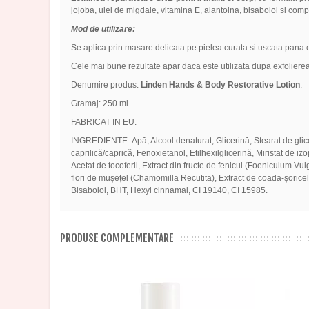
jojoba, ulei de migdale, vitamina E, alantoina, bisabolol si comp
Mod de utilizare:
Se aplica prin masare delicata pe pielea curata si uscata pana c
Cele mai bune rezultate apar daca este utilizata dupa exfoliere
Denumire produs:
Linden Hands & Body Restorative Lotion
.
Gramaj: 250 ml
FABRICAT IN EU.
INGREDIENTE:
Apă, Alcool denaturat, Glicerină, Stearat de glic
caprilică/caprică, Fenoxietanol, Etilhexilglicerină, Miristat de i
Acetat de tocoferil, Extract din fructe de fenicul (Foeniculum Vu
flori de mușețel (Chamomilla Recutita), Extract de coada-șoricelu
Bisabolol, BHT, Hexyl cinnamal, CI 19140, CI 15985.
PRODUSE COMPLEMENTARE