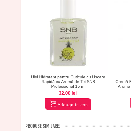
Ulei Hidratant pentru Cuticule cu Uscare
Vizualizare
Rapidă cu Aromă de Tei SNB
Cremă Ex
Professional 15 ml
Aromă 
32,00 lei
Adauga in cos
PRODUSE SIMILARE: