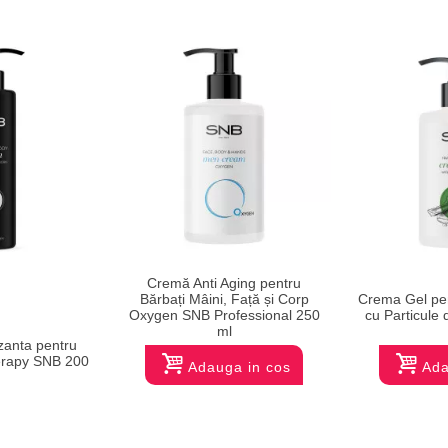
Cremă Anti Aging pentru
Bărbați Mâini, Față și Corp
Crema Gel pen
Oxygen SNB Professional 250
cu Particule
ml
zanta pentru
erapy SNB 200
Adauga in cos
Ada