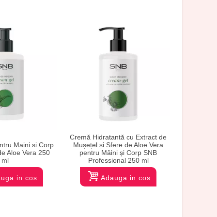
Cremă Hidratantă cu Extract de
tru Maini si Corp
Mușețel și Sfere de Aloe Vera
 de Aloe Vera 250
pentru Mâini și Corp SNB
Cremă Unt 
ml
Professional 250 ml
cu Aromă
uga in cos
Adauga in cos