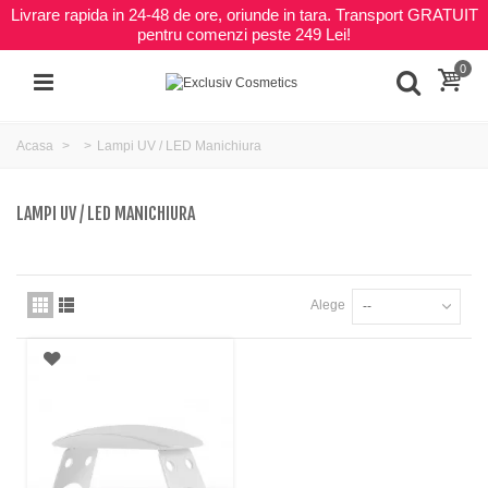
Livrare rapida in 24-48 de ore, oriunde in tara. Transport GRATUIT
pentru comenzi peste 249 Lei!
0
Acasa
Lampi UV / LED Manichiura
LAMPI UV / LED MANICHIURA
Alege
--